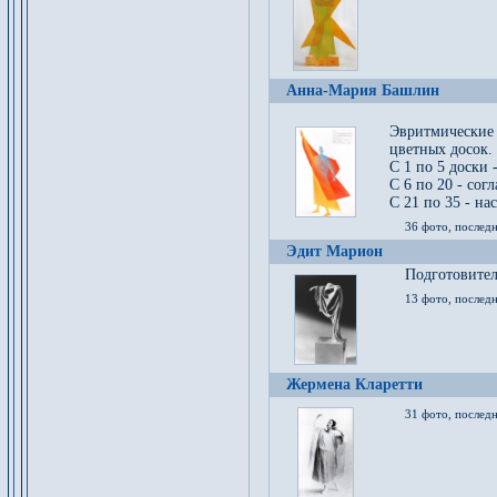
Анна-Мария Башлин
Эвритмические
цветных досок.
С 1 по 5 доски 
С 6 по 20 - сог
С 21 по 35 - на
36 фото, последн
Эдит Марион
Подготовител
13 фото, послед
Жермена Кларетти
31 фото, последн