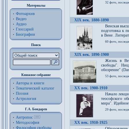
32 фото, последн
Материалы
Фотоархив
Видео
XIX век. 1880-1890
Аудио
Венская высш
Глоссарий
подготовка к п
Биографии
в Вене. Литерат
60 фото, последн
Поиск
XIX век. 1890-1900
Жизнь в Вей
свободы". Ни
обозрение" (Das 
Книжное собрание
53 фото, послед
Авторы и книги
XX век. 1900-1910
Тематический каталог
Поэзия
Начало лекци
Астрология
теософского об
мира". Идейное
Г.А. Бондарев
29 фото, последн
Антропос
Методософия
XX век. 1910-1925
Философия cвободы
Образование 