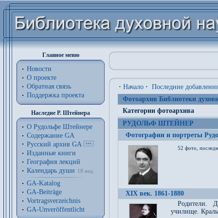
Главное меню
Новости
О проекте
Обратная связь
·
Начало
·
Последние добавлени
Поддержка проекта
Фотоархив Библиотеки духовн
Категории фотоархива
Наследие Р. Штейнера
РУДОЛЬФ ШТЕЙНЕР
О Рудольфе Штейнере
Фотографии и портреты Руд
Содержание GA
Русский архив GA
52 фото, последн
Изданные книги
География лекций
Календарь души
18 нед.
GA-Katalog
GA-Beiträge
XIX век. 1861-1880
Vortragsverzeichnis
Родители. Д
GA-Unveröffentlicht
училище. Краль