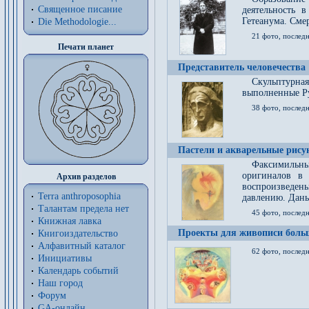
Священное писание
деятельность 
Гетеанума. Смер
Die Methodologie...
21 фото, послед
Печати планет
Представитель человечества
Скульптурна
выполненные Р
38 фото, последн
Пастели и акварельные рис
Факсимильны
оригиналов в 
Архив разделов
воспроизведен
Terra anthroposophia
давлению. Даны
Талантам предела нет
45 фото, последн
Книжная лавка
Проекты для живописи больш
Книгоиздательство
Алфавитный каталог
62 фото, последн
Инициативы
Календарь событий
Наш город
Форум
GA-онлайн