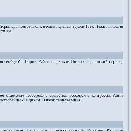
Кюршнера подготовка к печати научных трудов Гете. Педагогическая
артман.
ия свободы". Ницше. Работа с архивом Ницше. Берлинский период.
ое отделение теософского общества. Теософские конгрессы. Анни
рсистологические циклы. "Очерк тайноведения".
я лекционная деятельность в антропософском обществе. Развитие