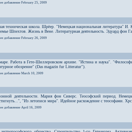
ее добавление February 25, 2009
ая техническая школа. Шрёер. "Немецкая национальная литература" И. 
 семье Шпехтов. Жизнь в Вене. Литературная деятельность. Эдуард фон Г
ее добавление February 26, 2009
аре. Работа в Гете-Шиллеровском архиве. "Истина и наука". "Философ
урное обозрение" (Das magazin fur Litteratur").
нее добавление March 10, 2009
ионной деятельности. Мария фон Сиверс. Теософский период. Немецк
остигнуть...", "Из летописи мира". Идейное расхождение с теософами. Х
ее добавление April 16, 2009
 антропософского общества. Строительство 1-го Гетеанума. Активна