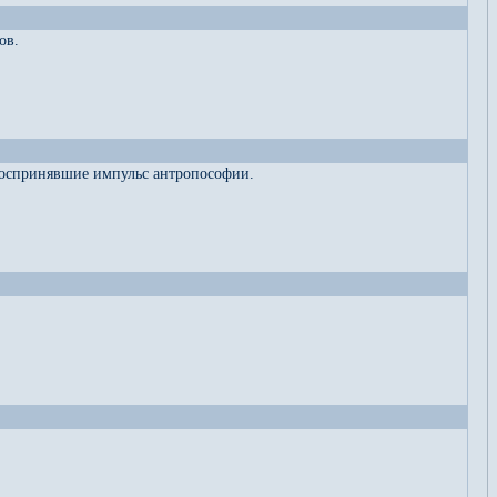
ов.
 воспринявшие импульс антропософии.