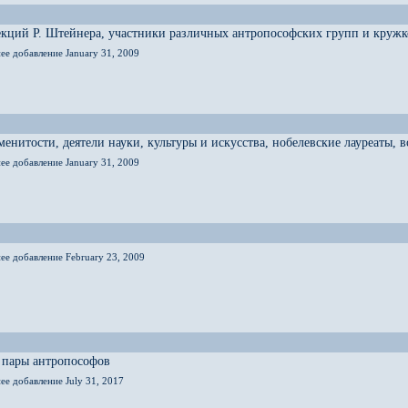
кций Р. Штейнера, участники различных антропософских групп и кружк
ее добавление January 31, 2009
енитости, деятели науки, культуры и искусства, нобелевские лауреаты,
ее добавление January 31, 2009
ее добавление February 23, 2009
 пары антропософов
ее добавление July 31, 2017