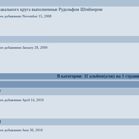
иакального круга выполненные Рудольфом Штейнером
нее добавление November 15, 2008
ее добавление January 28, 2009
В категории: 11 альбом(а/ов) на 1 страни
7
ее добавление April 14, 2010
8
ее добавление June 30, 2010