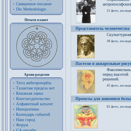
Священное писание
антропософских
Die Methodologie...
21 фото, послед
Печати планет
Представитель человечества
Скульптурная
38 фото, последн
Пастели и акварельные рис
Факсимильны
перед высотой.
Архив разделов
решений.
Terra anthroposophia
45 фото, последн
Талантам предела нет
Книжная лавка
Книгоиздательство
Проекты для живописи больш
Алфавитный каталог
62 фото, последн
Инициативы
Календарь событий
Наш город
Форум
GA-онлайн