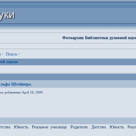
Фотоархив Библиотеки духовной нау
я
·
Поиск
·
ой науки
ольфа Штейнера
ее добавление April 16, 2009
етство. Юность. Реальное училище. Родители. Детство. Юность. Реа