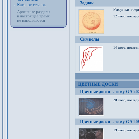
Зодиак
Каталог ссылок
Рисунки зод
Архивные разделы
в настоящее время
12 фото, послед
не наполняются
Символы
14 фото, последн
ЦВЕТНЫЕ ДОСКИ
Цветные доски к тому GA 20
20 фото, последн
Цветные доски к тому GA 20
19 фото, последн