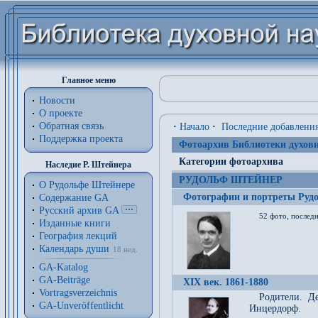
Главное меню
Новости
О проекте
Обратная связь
·
Начало
·
Последние добавлени
Поддержка проекта
Фотоархив Библиотеки духовн
Категории фотоархива
Наследие Р. Штейнера
РУДОЛЬФ ШТЕЙНЕР
О Рудольфе Штейнере
Фотографии и портреты Руд
Содержание GA
Русский архив GA
52 фото, последн
Изданные книги
География лекций
Календарь души
18 нед.
GA-Katalog
GA-Beiträge
XIX век. 1861-1880
Vortragsverzeichnis
Родители. Д
GA-Unveröffentlicht
Инцердорф.