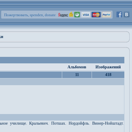
Пожертвовать, spenden, donate
ки
Альбомов
Изображений
11
418
льное училище. Кральевич. Потшах. Нордойфль. Винер-Нойштадт.