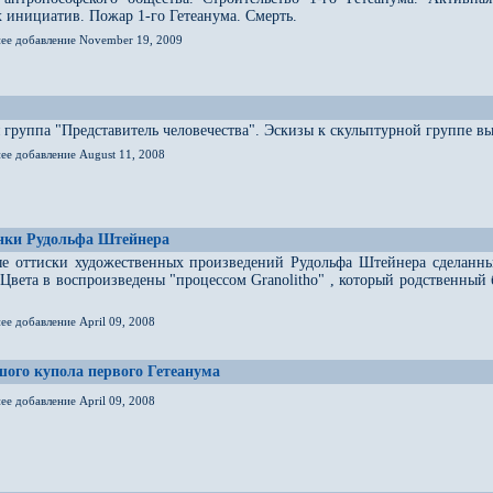
 инициатив. Пожар 1-го Гетеанума. Смерть.
нее добавление November 19, 2009
 группа "Представитель человечества". Эскизы к скульптурной группе
ее добавление August 11, 2008
унки Рудольфа Штейнера
е оттиски художественных произведений Рудольфа Штейнера сделанные
 Цвета в воспроизведены "процессом Granolitho" , который родственны
ее добавление April 09, 2008
ого купола первого Гетеанума
ее добавление April 09, 2008