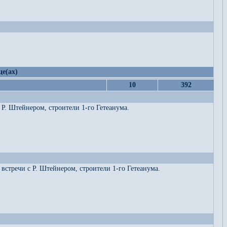
це(ах)
10
392
Р. Штейнером, строители 1-го Гетеанума.
встречи с Р. Штейнером, строители 1-го Гетеанума.