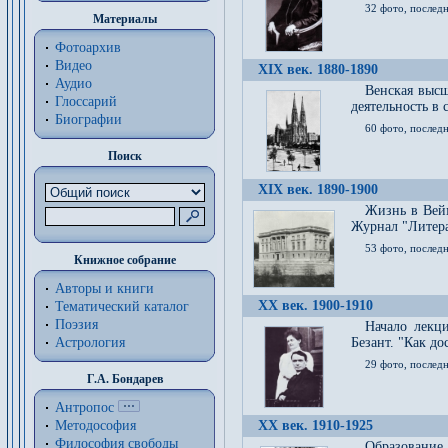
32 фото, последн
Материалы
Фотоархив
Видео
XIX век. 1880-1890
Аудио
Венская высш
Глоссарий
деятельность в
Биографии
60 фото, последн
Поиск
XIX век. 1890-1900
Жизнь в Вейм
Журнал "Литерат
53 фото, послед
Книжное собрание
Авторы и книги
XX век. 1900-1910
Тематический каталог
Поэзия
Начало лекц
Астрология
Безант. "Как д
29 фото, последн
Г.А. Бондарев
Антропос
Методософия
XX век. 1910-1925
Философия cвободы
Образование