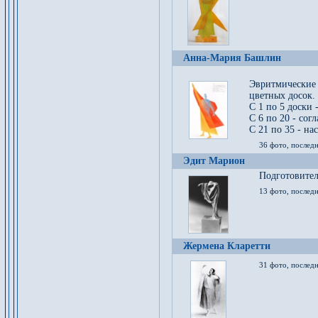
Анна-Мария Башлин
Эвритмические
цветных досок.
С 1 по 5 доски 
С 6 по 20 - сог
С 21 по 35 - на
36 фото, последн
Эдит Марион
Подготовител
13 фото, послед
Жермена Кларетти
31 фото, последн