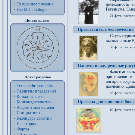
Священное писание
деятельность 
Гетеанума. Смер
Die Methodologie...
21 фото, послед
Печати планет
Представитель человечества
Скульптурна
выполненные Р
38 фото, последн
Пастели и акварельные рис
Факсимильны
оригиналов в 
Архив разделов
воспроизведен
Terra anthroposophia
давлению. Даны
Талантам предела нет
45 фото, последн
Книжная лавка
Проекты для живописи больш
Книгоиздательство
Алфавитный каталог
62 фото, последн
Инициативы
Календарь событий
Наш город
Форум
GA-онлайн