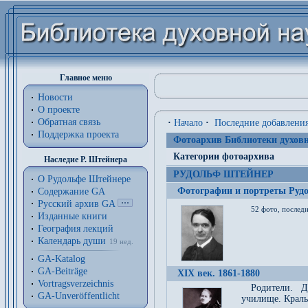
Главное меню
Новости
О проекте
Обратная связь
·
Начало
·
Последние добавлени
Поддержка проекта
Фотоархив Библиотеки духовн
Категории фотоархива
Наследие Р. Штейнера
РУДОЛЬФ ШТЕЙНЕР
О Рудольфе Штейнере
Фотографии и портреты Руд
Содержание GA
Русский архив GA
52 фото, последн
Изданные книги
География лекций
Календарь души
19 нед.
GA-Katalog
GA-Beiträge
XIX век. 1861-1880
Vortragsverzeichnis
Родители. Д
GA-Unveröffentlicht
училище. Краль