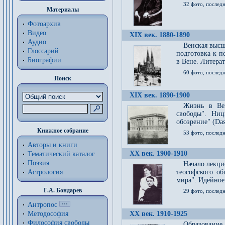
32 фото, последн
Материалы
Фотоархив
Видео
XIX век. 1880-1890
Аудио
Венская высш
Глоссарий
подготовка к п
Биографии
в Вене. Литерат
60 фото, последн
Поиск
XIX век. 1890-1900
Жизнь в Вей
свободы". Ни
обозрение" (Das 
Книжное собрание
53 фото, послед
Авторы и книги
XX век. 1900-1910
Тематический каталог
Поэзия
Начало лекци
Астрология
теософского об
мира". Идейное
Г.А. Бондарев
29 фото, последн
Антропос
Методософия
XX век. 1910-1925
Философия cвободы
Образование 