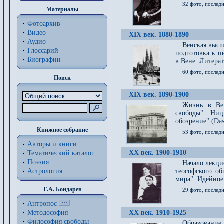
32 фото, последн
Материалы
Фотоархив
Видео
XIX век. 1880-1890
Аудио
Венская высш
Глоссарий
подготовка к п
Биографии
в Вене. Литерат
60 фото, последн
Поиск
XIX век. 1890-1900
Жизнь в Вей
свободы". Ни
обозрение" (Das 
Книжное собрание
53 фото, послед
Авторы и книги
XX век. 1900-1910
Тематический каталог
Поэзия
Начало лекци
Астрология
теософского об
мира". Идейное
Г.А. Бондарев
29 фото, последн
Антропос
Методософия
XX век. 1910-1925
Философия cвободы
Образование 