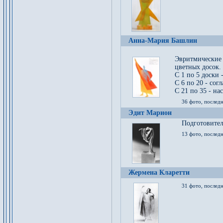
Анна-Мария Башлин
Эвритмические
цветных досок.
С 1 по 5 доски 
С 6 по 20 - сог
С 21 по 35 - на
36 фото, последн
Эдит Марион
Подготовител
13 фото, послед
Жермена Кларетти
31 фото, последн