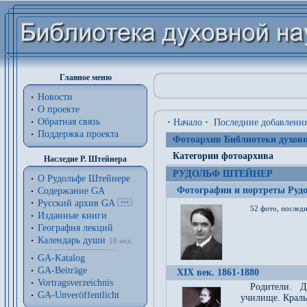
Главное меню
Новости
О проекте
Обратная связь
·
Начало
·
Последние добавлени
Поддержка проекта
Фотоархив Библиотеки духовн
Категории фотоархива
Наследие Р. Штейнера
РУДОЛЬФ ШТЕЙНЕР
О Рудольфе Штейнере
Фотографии и портреты Руд
Содержание GA
Русский архив GA
52 фото, последн
Изданные книги
География лекций
Календарь души
18 нед.
GA-Katalog
GA-Beiträge
XIX век. 1861-1880
Vortragsverzeichnis
Родители. Д
GA-Unveröffentlicht
училище. Краль