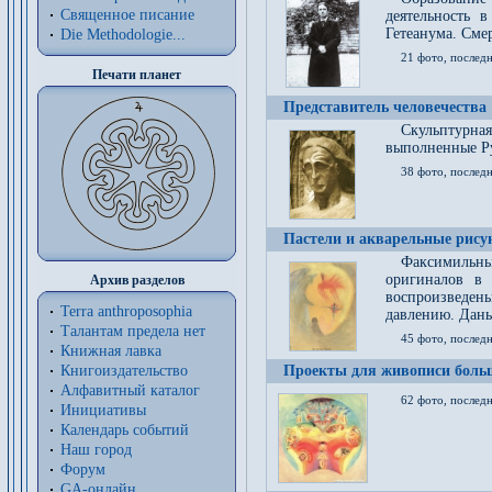
Священное писание
деятельность 
Гетеанума. Смер
Die Methodologie...
21 фото, послед
Печати планет
Представитель человечества
Скульптурна
выполненные Р
38 фото, последн
Пастели и акварельные рис
Факсимильны
оригиналов в 
Архив разделов
воспроизведен
Terra anthroposophia
давлению. Даны
Талантам предела нет
45 фото, последн
Книжная лавка
Книгоиздательство
Проекты для живописи больш
Алфавитный каталог
62 фото, последн
Инициативы
Календарь событий
Наш город
Форум
GA-онлайн