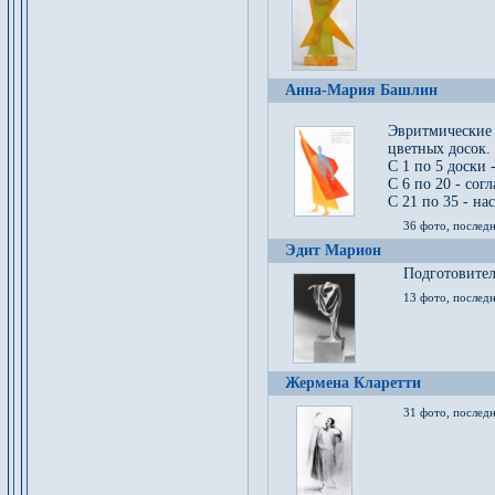
Анна-Мария Башлин
Эвритмические
цветных досок.
С 1 по 5 доски 
С 6 по 20 - сог
С 21 по 35 - на
36 фото, последн
Эдит Марион
Подготовител
13 фото, послед
Жермена Кларетти
31 фото, последн