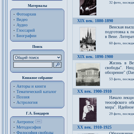
32 фото, последн
Материалы
Фотоархив
Видео
XIX век. 1880-1890
Аудио
Венская высш
Глоссарий
подготовка к п
Биографии
в Вене. Литерат
60 фото, последн
Поиск
XIX век. 1890-1900
Жизнь в Вей
свободы". Ни
обозрение" (Das 
Книжное собрание
53 фото, послед
Авторы и книги
XX век. 1900-1910
Тематический каталог
Поэзия
Начало лекци
Астрология
теософского об
мира". Идейное
Г.А. Бондарев
29 фото, последн
Антропос
Методософия
XX век. 1910-1925
Философия cвободы
Образование 