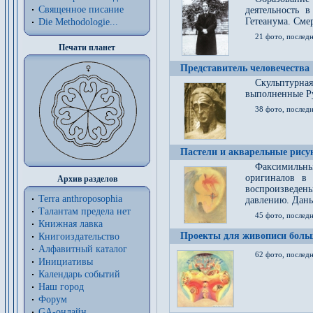
Священное писание
деятельность 
Гетеанума. Смер
Die Methodologie...
21 фото, послед
Печати планет
Представитель человечества
Скульптурна
выполненные Р
38 фото, последн
Пастели и акварельные рис
Факсимильны
оригиналов в 
Архив разделов
воспроизведен
Terra anthroposophia
давлению. Даны
Талантам предела нет
45 фото, последн
Книжная лавка
Проекты для живописи больш
Книгоиздательство
Алфавитный каталог
62 фото, последн
Инициативы
Календарь событий
Наш город
Форум
GA-онлайн