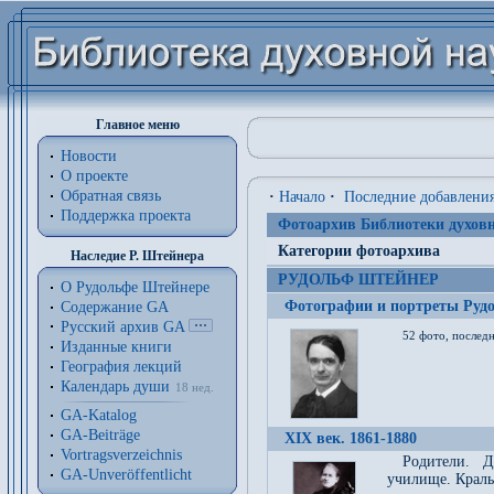
Главное меню
Новости
О проекте
Обратная связь
·
Начало
·
Последние добавлени
Поддержка проекта
Фотоархив Библиотеки духовн
Категории фотоархива
Наследие Р. Штейнера
РУДОЛЬФ ШТЕЙНЕР
О Рудольфе Штейнере
Фотографии и портреты Руд
Содержание GA
Русский архив GA
52 фото, последн
Изданные книги
География лекций
Календарь души
18 нед.
GA-Katalog
GA-Beiträge
XIX век. 1861-1880
Vortragsverzeichnis
Родители. Д
GA-Unveröffentlicht
училище. Краль