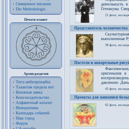
Священное писание
деятельность 
Гетеанума. Смер
Die Methodologie...
21 фото, послед
Печати планет
Представитель человечества
Скульптурна
выполненные Р
38 фото, последн
Пастели и акварельные рис
Факсимильны
оригиналов в 
Архив разделов
воспроизведен
Terra anthroposophia
давлению. Даны
Талантам предела нет
45 фото, последн
Книжная лавка
Проекты для живописи больш
Книгоиздательство
Алфавитный каталог
62 фото, последн
Инициативы
Календарь событий
Наш город
Форум
GA-онлайн