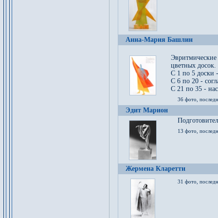
Анна-Мария Башлин
Эвритмические
цветных досок.
С 1 по 5 доски 
С 6 по 20 - сог
С 21 по 35 - на
36 фото, последн
Эдит Марион
Подготовител
13 фото, послед
Жермена Кларетти
31 фото, последн