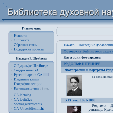
Главное меню
Новости
О проекте
Обратная связь
·
Начало
·
Последние добавлени
Поддержка проекта
Фотоархив Библиотеки духовн
Категории фотоархива
Наследие Р. Штейнера
РУДОЛЬФ ШТЕЙНЕР
О Рудольфе Штейнере
Фотографии и портреты Руд
Содержание GA
Русский архив GA
52 фото, последн
Изданные книги
География лекций
Календарь души
18 нед.
GA-Katalog
GA-Beiträge
XIX век. 1861-1880
Vortragsverzeichnis
Родители. Д
GA-Unveröffentlicht
училище. Краль