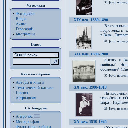
32 фото, последн
Материалы
Фотоархив
Видео
XIX век. 1880-1890
Аудио
Венская высш
Глоссарий
подготовка к п
Биографии
в Вене. Литерат
60 фото, последн
Поиск
XIX век. 1890-1900
Жизнь в Вей
свободы". Ни
обозрение" (Das 
Книжное собрание
53 фото, послед
Авторы и книги
XX век. 1900-1910
Тематический каталог
Поэзия
Начало лекци
Астрология
теософского об
мира". Идейное
Г.А. Бондарев
29 фото, последн
Антропос
Методософия
XX век. 1910-1925
Философия cвободы
Образование 