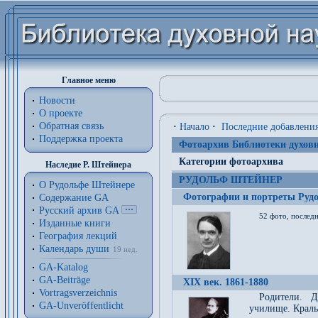
Главное меню
Новости
О проекте
Обратная связь
·
Начало
·
Последние добавлени
Поддержка проекта
Фотоархив Библиотеки духовн
Категории фотоархива
Наследие Р. Штейнера
РУДОЛЬФ ШТЕЙНЕР
О Рудольфе Штейнере
Фотографии и портреты Руд
Содержание GA
Русский архив GA
52 фото, последн
Изданные книги
География лекций
Календарь души
19 нед.
GA-Katalog
GA-Beiträge
XIX век. 1861-1880
Vortragsverzeichnis
Родители. Д
GA-Unveröffentlicht
училище. Краль