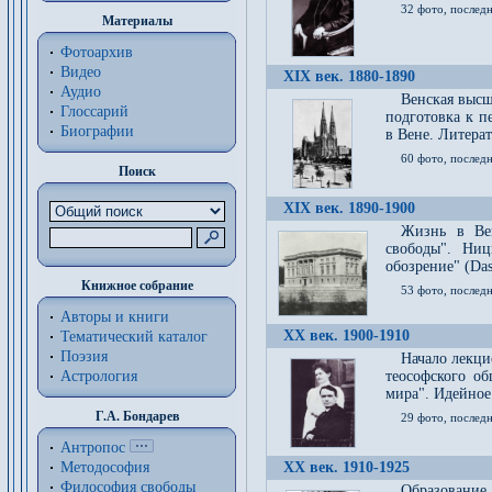
32 фото, последн
Материалы
Фотоархив
Видео
XIX век. 1880-1890
Аудио
Венская высш
Глоссарий
подготовка к п
Биографии
в Вене. Литерат
60 фото, последн
Поиск
XIX век. 1890-1900
Жизнь в Вей
свободы". Ни
обозрение" (Das 
Книжное собрание
53 фото, послед
Авторы и книги
XX век. 1900-1910
Тематический каталог
Поэзия
Начало лекци
Астрология
теософского об
мира". Идейное
Г.А. Бондарев
29 фото, последн
Антропос
Методософия
XX век. 1910-1925
Философия cвободы
Образование 