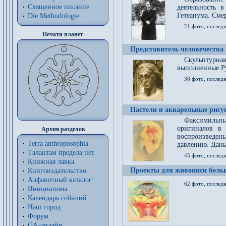
Священное писание
деятельность 
Гетеанума. Смер
Die Methodologie...
21 фото, послед
Печати планет
Представитель человечества
Скульптурна
выполненные Р
38 фото, последн
Пастели и акварельные рис
Факсимильны
оригиналов в 
Архив разделов
воспроизведен
Terra anthroposophia
давлению. Даны
Талантам предела нет
45 фото, последн
Книжная лавка
Проекты для живописи больш
Книгоиздательство
Алфавитный каталог
62 фото, последн
Инициативы
Календарь событий
Наш город
Форум
GA-онлайн