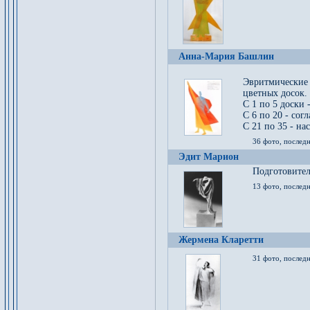
Анна-Мария Башлин
Эвритмические
цветных досок.
С 1 по 5 доски 
С 6 по 20 - сог
С 21 по 35 - на
36 фото, последн
Эдит Марион
Подготовител
13 фото, послед
Жермена Кларетти
31 фото, последн