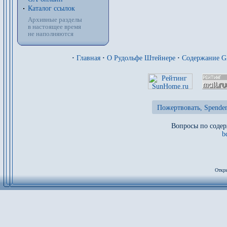
Каталог ссылок
Архивные разделы
в настоящее время
не наполняются
·
Главная
·
О Рудольфе Штейнере
·
Содержание 
Пожертвовать, Spenden
Вопросы по содер
b
Откры