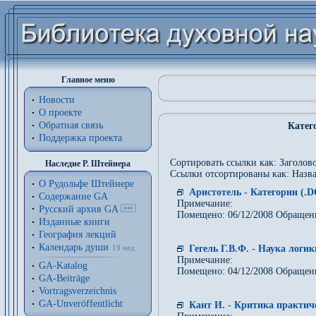
Главное меню
Новости
О проекте
Обратная связь
Катег
Поддержка проекта
Сортировать ссылки как: Заголово
Наследие Р. Штейнера
Ссылки отсортированы как: Назва
О Рудольфе Штейнере
Аристотель - Категории (.D
Содержание GA
Примечание:
Русский архив GA
Помещено: 06/12/2008 Обращен
Изданные книги
География лекций
Календарь души
Гегель Г.В.Ф. - Наука логи
19 нед.
Примечание:
GA-Katalog
Помещено: 04/12/2008 Обращен
GA-Beiträge
Vortragsverzeichnis
GA-Unveröffentlicht
Кант И. - Критика практич