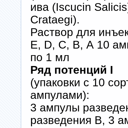
ива (Iscucin Salici
Crataegi).
Раствор для инъек
E, D, С, В, А 10 а
по 1 мл
Ряд потенций I
(упаковки с 10 со
ампулами):
3 ампулы разведе
разведения В, 3 а