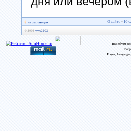
дня или вечером (в
О сайте
•
10 с
на заглавную
© 2008
wws2102
Над сайтом ра
Вопр
Fragen, Anregungen