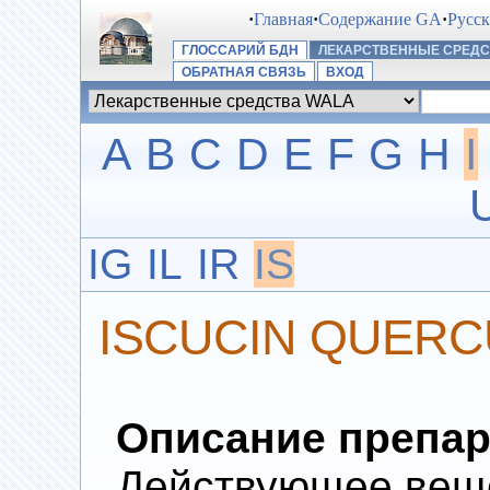
·
Главная
·
Содержание GA
·
Русс
ГЛОССАРИЙ БДН
ЛЕКАРСТВЕННЫЕ СРЕДС
ОБРАТНАЯ СВЯЗЬ
ВХОД
A
B
C
D
E
F
G
H
I
IG
IL
IR
IS
ISCUCIN QUERC
Описание препар
Действующее веще