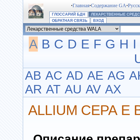
·
Главная
·
Содержание GA
·
Русс
ГЛОССАРИЙ БДН
ЛЕКАРСТВЕННЫЕ СРЕДС
ОБРАТНАЯ СВЯЗЬ
ВХОД
A
B
C
D
E
F
G
H
I
AB
AC
AD
AE
AG
A
AR
AT
AU
AV
AX
ALLIUM СЕРА Е 
Описание препар