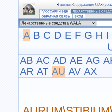
·
Главная
·
Содержание GA
·
Русс
ГЛОССАРИЙ БДН
ЛЕКАРСТВЕННЫЕ СРЕДС
ОБРАТНАЯ СВЯЗЬ
ВХОД
A
B
C
D
E
F
G
H
I
AB
AC
AD
AE
AG
A
AR
AT
AU
AV
AX
AURUM\STIBIU