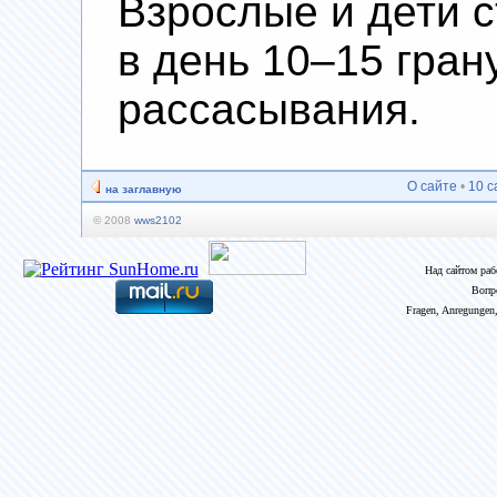
Взрослые и дети с
в день 10–15 гран
рассасывания.
О сайте
•
10 с
на заглавную
© 2008
wws2102
Над сайтом ра
Вопр
Fragen, Anregungen