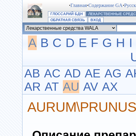
·
Главная
·
Содержание GA
·
Русс
ГЛОССАРИЙ БДН
ЛЕКАРСТВЕННЫЕ СРЕДС
ОБРАТНАЯ СВЯЗЬ
ВХОД
A
B
C
D
E
F
G
H
I
AB
AC
AD
AE
AG
A
AR
AT
AU
AV
AX
AURUM\PRUNUS 
Описание препар