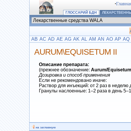
·
Главна
ГЛОССАРИЙ БДН
ЛЕКАРСТВЕННЫ
AB
AC
AD
AE
AG
AK
AL
AM
AN
AO
AP
AQ
AURUM\EQUISETUM II
Описание препарата:
(прежнее обозначение:
Aurum/Equisetum
Дозировка и способ применения
Если не рекомендовано иначе:
Раствор для инъекций: от 2 раз в неделю 
Гранулы наслоенные: 1–2 раза в день 5–1
на заглавную