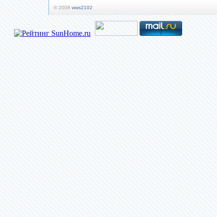
© 2008
wws2102