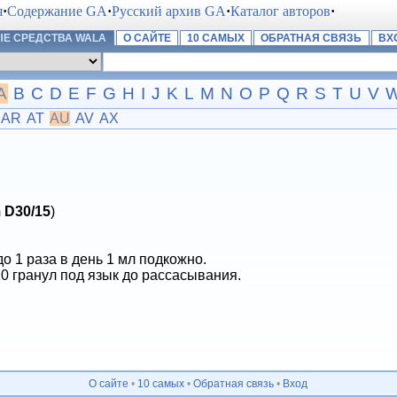
я
·
Содержание GA
·
Русский архив GA
·
Каталог авторов
·
Е СРЕДСТВА WALA
О САЙТЕ
10 САМЫХ
ОБРАТНАЯ СВЯЗЬ
ВХ
A
B
C
D
E
F
G
H
I
J
K
L
M
N
O
P
Q
R
S
T
U
V
AR
AT
AU
AV
AX
 D30/15
)
до 1 раза в день 1 мл подкожно.
0 гранул под язык до рассасывания.
О сайте
•
10 самых
•
Обратная связь
•
Вход