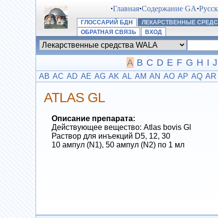
·
Главная
·
Содержание GA
·
Русс
ГЛОССАРИЙ БДН
ЛЕКАРСТВЕННЫЕ СРЕДС
ОБРАТНАЯ СВЯЗЬ
ВХОД
A
B
C
D
E
F
G
H
I
J
AB
AC
AD
AE
AG
AK
AL
AM
AN
AO
AP
AQ
AR
ATLAS GL
Описание препарата:
Действующее вещество: Atlas bovis Gl
Раствор для инъекций D5, 12, 30
10 ампул (N1), 50 ампул (N2) по 1 мл