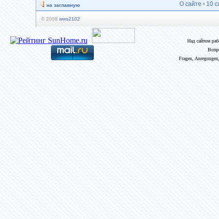
О сайте
•
10 с
на заглавную
© 2008
wws2102
Над сайтом ра
Вопр
Fragen, Anregungen