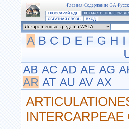
·
Главная
·
Содержание GA
·
Русс
ГЛОССАРИЙ БДН
ЛЕКАРСТВЕННЫЕ СРЕДС
ОБРАТНАЯ СВЯЗЬ
ВХОД
A
B
C
D
E
F
G
H
I
AB
AC
AD
AE
AG
A
AR
AT
AU
AV
AX
ARTICULATIONE
INTERCARPEAE 