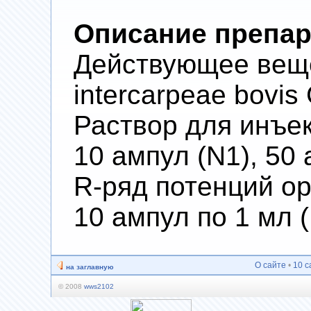
Описание препар
Действующее вещес
intercarpeae bovis 
Раствор для инъекц
10 ампул (N1), 50 
R-ряд потенций о
10 ампул по 1 мл 
О сайте
•
10 с
на заглавную
© 2008
wws2102