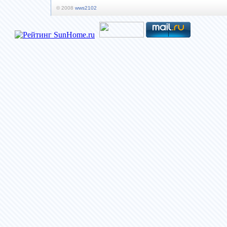
© 2008
wws2102