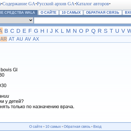
я
·
Содержание GA
·
Русский архив GA
·
Каталог авторов
·
Е СРЕДСТВА WALA
О САЙТЕ
10 САМЫХ
ОБРАТНАЯ СВЯЗЬ
ВХ
A
B
C
D
E
F
G
H
I
J
K
L
M
N
O
P
Q
R
S
T
U
V
AR
AT
AU
AV
AX
bovis Gl
 30
D30
ании
и у детей?
енять только по назначению врача.
О сайте
•
10 самых
•
Обратная связь
•
Вход