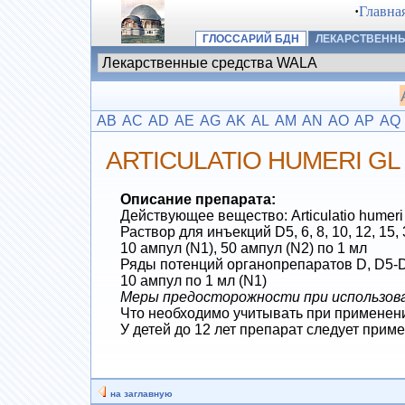
·
Главна
ГЛОССАРИЙ БДН
ЛЕКАРСТВЕННЫ
AB
AC
AD
AE
AG
AK
AL
AM
AN
AO
AP
AQ
ARTICULATIO HUMERI GL
Описание препарата:
Действующее вещество: Articulatio humeri 
Раствор для инъекций D5, 6, 8, 10, 12, 15,
10 ампул (N1), 50 ампул (N2) по 1 мл
Ряды потенций органопрепаратов D, D5-
10 ампул по 1 мл (N1)
Меры предосторожности при использов
Что необходимо учитывать при применени
У детей до 12 лет препарат следует прим
на заглавную