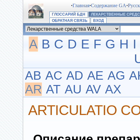
·
Главная
·
Содержание GA
·
Русс
ГЛОССАРИЙ БДН
ЛЕКАРСТВЕННЫЕ СРЕДС
ОБРАТНАЯ СВЯЗЬ
ВХОД
A
B
C
D
E
F
G
H
I
AB
AC
AD
AE
AG
A
AR
AT
AU
AV
AX
ARTICULATIO C
Описание препар