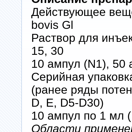
Действующее вещес
bovis Gl
Раствор для инъекц
15, 30
10 ампул (N1), 50 
Серийная упаковка I
(ранее ряды поте
D, E, D5-D30)
10 ампул по 1 мл 
Области примене