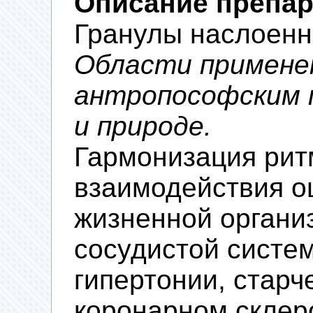
Описание препар
Гранулы наслоенны
Области примене
антропософским п
и природе.
Гармонизация рит
взаимодействия 
жизненной органи
сосудистой систем
гипертонии, старч
коронарном склер