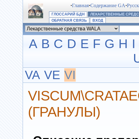
·
Главная
·
Содержание GA
·
Русс
ГЛОССАРИЙ БДН
ЛЕКАРСТВЕННЫЕ СРЕДС
ОБРАТНАЯ СВЯЗЬ
ВХОД
A
B
C
D
E
F
G
H
I
VA
VE
VI
VISCUM\CRATA
(ГРАНУЛЫ)