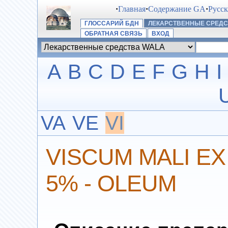
·
Главная
·
Содержание GA
·
Русс
ГЛОССАРИЙ БДН
ЛЕКАРСТВЕННЫЕ СРЕДС
ОБРАТНАЯ СВЯЗЬ
ВХОД
A
B
C
D
E
F
G
H
I
VA
VE
VI
VISCUM MALI E
5% - OLEUM