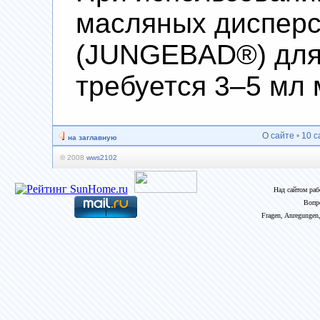
масляных диспер
(JUNGEBAD®) для
требуется 3–5 мл 
О сайте
•
10 с
на заглавную
© 2008
wws2102
Над сайтом ра
Вопр
Fragen, Anregungen