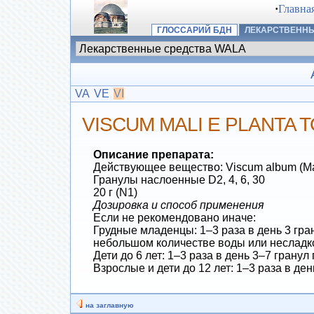
·
Главна
ГЛОССАРИЙ БДН
ЛЕКАРСТВЕННЫ
VA
VE
VI
VISCUM MALI E PLANTA T
Описание препарата:
Действующее вещество: Viscum album (Mali)
Гранулы наслоенные D2, 4, 6, 30
20 г (N1)
Дозировка и способ применения
Если не рекомендовано иначе:
Грудные младенцы: 1–3 раза в день 3 гра
небольшом количестве воды или несладко
Дети до 6 лет: 1–3 раза в день 3–7 грану
Взрослые и дети до 12 лет: 1–3 раза в де
на заглавную