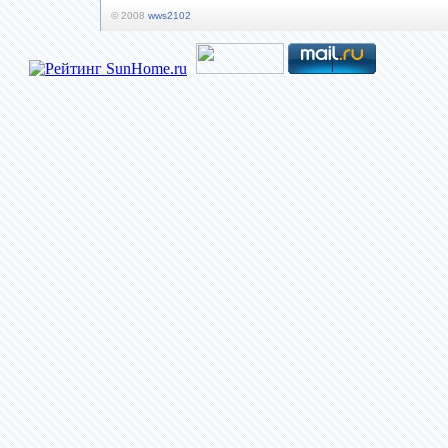
© 2008
wws2102