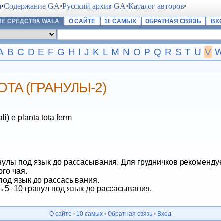
я
·
Содержание GA
·
Русский архив GA
·
Каталог авторов
·
Е СРЕДСТВА WALA
О САЙТЕ
10 САМЫХ
ОБРАТНАЯ СВЯЗЬ
ВХ
A
B
C
D
E
F
G
H
I
J
K
L
M
N
O
P
Q
R
S
T
U
V
OTA (ГРАНУЛЫ-2)
 e planta tota ferm
нулы под язык до рассасывания. Для грудничков рекоменду
го чая.
л под язык до рассасывания.
нь 5–10 гранул под язык до рассасывания.
О сайте
•
10 самых
•
Обратная связь
•
Вход