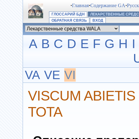
·
Главная
·
Содержание GA
·
Русс
ГЛОССАРИЙ БДН
ЛЕКАРСТВЕННЫЕ СРЕДС
ОБРАТНАЯ СВЯЗЬ
ВХОД
A
B
C
D
E
F
G
H
I
VA
VE
VI
VISCUM ABIETIS
TOTA