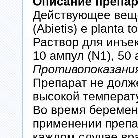
Описание препар
Действующее веще
(Abietis) e planta t
Раствор для инъекц
10 ампул (N1), 50 
Противопоказани
Препарат не долж
высокой температ
Во время беремен
применении препа
каждом случае вр