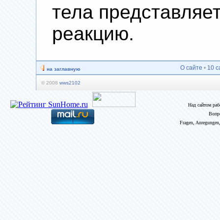
тела представляе
реакцию.
О сайте
•
10 с
на заглавную
© 2008
wws2102
Над сайтом ра
Вопр
Fragen, Anregungen