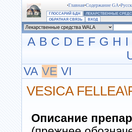
·
Главная
·
Содержание GA
·
Русс
ГЛОССАРИЙ БДН
ЛЕКАРСТВЕННЫЕ СРЕДС
ОБРАТНАЯ СВЯЗЬ
ВХОД
A
B
C
D
E
F
G
H
I
VA
VE
VI
VESICA FELLEA\
Описание препар
(прежнее обознач