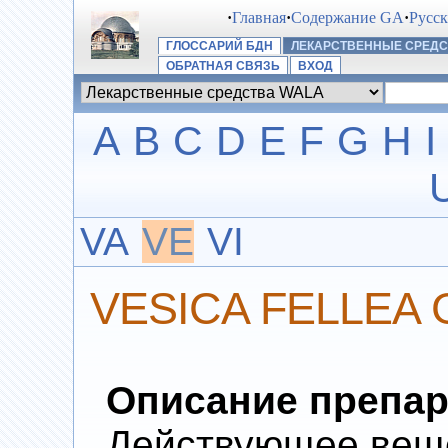
·
Главная
·
Содержание GA
·
Русс
ГЛОССАРИЙ БДН
ЛЕКАРСТВЕННЫЕ СРЕДС
ОБРАТНАЯ СВЯЗЬ
ВХОД
A
B
C
D
E
F
G
H
I
VA
VE
VI
VESICA FELLEA 
Описание препар
Действующее вещес