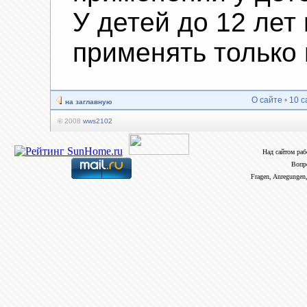
У детей до 12 лет
применять только 
О сайте
•
10 с
на заглавную
© 2008
wws2102
Над сайтом ра
Вопр
Fragen, Anregungen