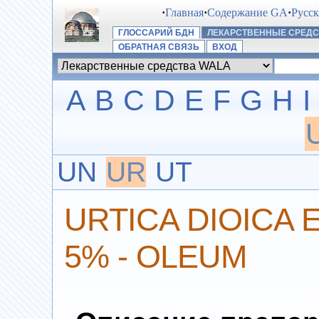
·
Главная
·
Содержание GA
·
Русс
ГЛОССАРИЙ БДН
ЛЕКАРСТВЕННЫЕ СРЕДС
ОБРАТНАЯ СВЯЗЬ
ВХОД
A
B
C
D
E
F
G
H
I
UN
UR
UT
URTICA DIOICA 
5% - OLEUM