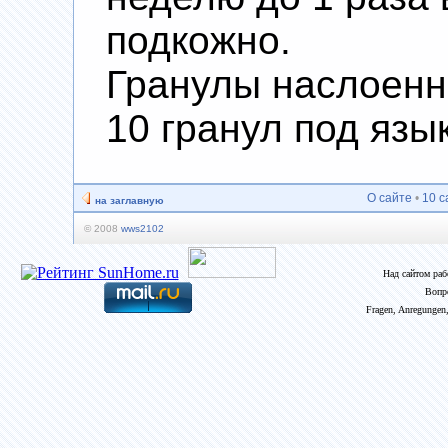
подкожно.
Гранулы наслоенны
10 гранул под язы
О сайте
•
10 с
на заглавную
© 2008
wws2102
Над сайтом ра
Вопр
Fragen, Anregungen