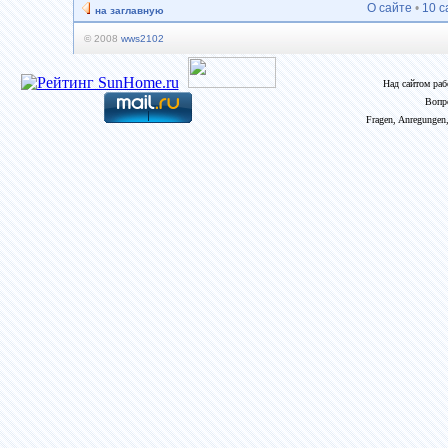
О сайте
•
10 с
на заглавную
© 2008
wws2102
Над сайтом ра
Вопр
Fragen, Anregungen