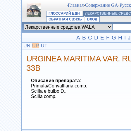
·
Главная
·
Содержание GA
·
Русс
ГЛОССАРИЙ БДН
ЛЕКАРСТВЕННЫЕ СРЕДС
ОБРАТНАЯ СВЯЗЬ
ВХОД
A
B
C
D
E
F
G
H
I
J
UN
UR
UT
URGINEA MARITIMA VAR. R
33B
Описание препарата:
Primula/Convalllaria comp.
Scilla e bulbo D..
Scilla comp.