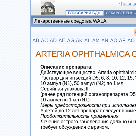
·
Главна
ГЛОССАРИЙ БДН
ЛЕКАРСТВЕННЫ
AB
AC
AD
AE
AG
AK
AL
AM
AN
AO
AP
AQ
ARTERIA OPHTHALMICA 
Описание препарата:
Действующее вещество: Arteria ophthalmic
Раствор для инъекций D5, 6, 8, 10, 12, 15,
10 ампул (N1), 50 ампул (N2) по 1 мл
Серийная упаковка III
(ранее ряд потенций органопрепарата D5
10 ампул по 1 мл (N1)
Меры предосторожности при использов
У детей до 12 лет препарат следует прим
Продолжительность применения
Лечение острого заболевания должно быт
требует обсуждения с врачом.