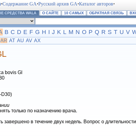
я
·
Содержание GA
·
Русский архив GA
·
Каталог авторов
·
Е СРЕДСТВА WALA
О САЙТЕ
10 САМЫХ
ОБРАТНАЯ СВЯЗЬ
ВХ
A
B
C
D
E
F
G
H
I
J
K
L
M
N
O
P
Q
R
S
T
U
V
AR
AT
AU
AV
AX
GL
a bovis Gl
 30
-D30)
ании
енять только по назначению врача.
ь завершено в течение двух недель. Вопрос о длительност