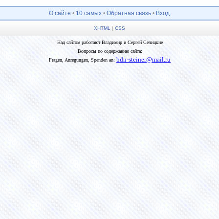
О сайте
•
10 самых
•
Обратная связь
•
Вход
XHTML
|
CSS
Над сайтом работают Владимир и Сергей Селицкие
Вопросы по содержанию сайта:
bdn-steiner@mail.ru
Fragen, Anregungen, Spenden an: