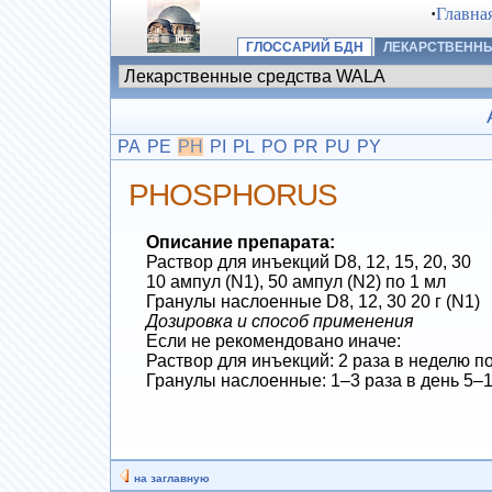
·
Главна
ГЛОССАРИЙ БДН
ЛЕКАРСТВЕННЫ
PA
PE
PH
PI
PL
PO
PR
PU
PY
PHOSPHORUS
Описание препарата:
Раствор для инъекций D8, 12, 15, 20, 30
10 ампул (N1), 50 ампул (N2) по 1 мл
Гранулы наслоенные D8, 12, 30 20 г (N1)
Дозировка и способ применения
Если не рекомендовано иначе:
Раствор для инъекций: 2 раза в неделю п
Гранулы наслоенные: 1–3 раза в день 5–1
на заглавную