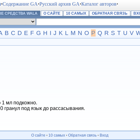
я
·
Содержание GA
·
Русский архив GA
·
Каталог авторов
·
Е СРЕДСТВА WALA
О САЙТЕ
10 САМЫХ
ОБРАТНАЯ СВЯЗЬ
ВХ
A
B
C
D
E
F
G
H
I
J
K
L
M
N
O
P
Q
R
S
T
U
V
о 1 мл подкожно.
0 гранул под язык до рассасывания.
О сайте
•
10 самых
•
Обратная связь
•
Вход