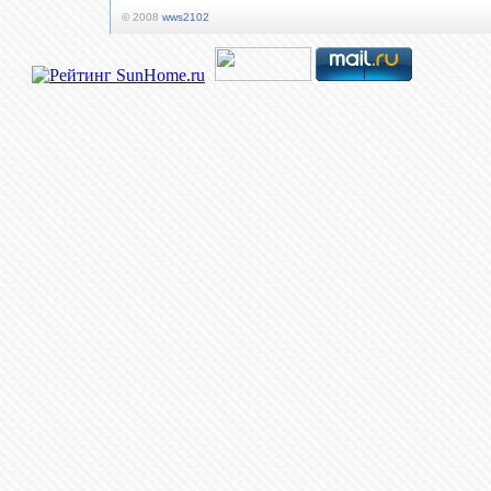
© 2008
wws2102