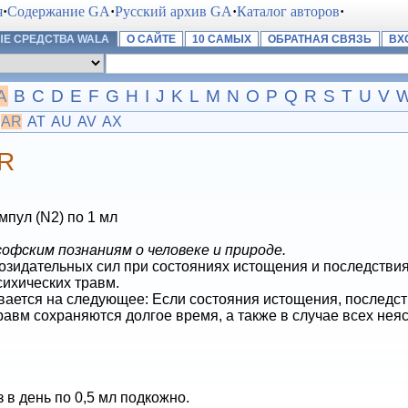
я
·
Содержание GA
·
Русский архив GA
·
Каталог авторов
·
Е СРЕДСТВА WALA
О САЙТЕ
10 САМЫХ
ОБРАТНАЯ СВЯЗЬ
ВХ
A
B
C
D
E
F
G
H
I
J
K
L
M
N
O
P
Q
R
S
T
U
V
AR
AT
AU
AV
AX
R
мпул (N2) по 1 мл
фским познаниям о человеке и природе.
зидательных сил при состояниях истощения и последствиях 
сихических травм.
вается на следующее: Если состояния истощения, последст
равм сохраняются долгое время, а также в случае всех не
з в день по 0,5 мл подкожно.