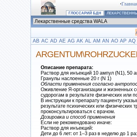
·
Главна
ГЛОССАРИЙ БДН
ЛЕКАРСТВЕННЫ
AB
AC
AD
AE
AG
AK
AL
AM
AN
AO
AP
AQ
ARGENTUM\ROHRZUCKE
Описание препарата:
Раствор для инъекций 10 ампул (N1), 50 а
Гранулы наслоенные 20 г (N 1)
Области применения согласно антропосо
Оживление Я-организации и жизненных со
судорогам в результате физических или п
В инструкции к препарату пациенту указы
результате психических или физических т
проконсультироваться с врачом.
Дозировка и способ применения
Если не рекомендовано иначе:
Раствор для инъекций:
Дети до 6 лет: от 1–3 раз в неделю до 1 ра