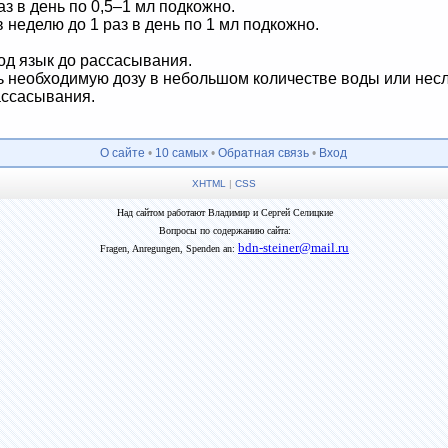
раз в день по 0,5–1 мл подкожно.
в неделю до 1 раз в день по 1 мл подкожно.
под язык до рассасывания.
 необходимую дозу в небольшом количестве воды или несла
рассасывания.
О сайте
•
10 самых
•
Обратная связь
•
Вход
XHTML
|
CSS
Над сайтом работают Владимир и Сергей Селицкие
Вопросы по содержанию сайта:
bdn-steiner@mail.ru
Fragen, Anregungen, Spenden an: