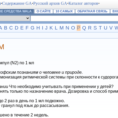
я
·
Содержание GA
·
Русский архив GA
·
Каталог авторов
·
Е СРЕДСТВА WALA
О САЙТЕ
10 САМЫХ
ОБРАТНАЯ СВЯЗЬ
ВХ
A
B
C
D
E
F
G
H
I
J
K
L
M
N
O
P
Q
R
S
T
U
V
M
мпул (N2) по 1 мл
фским познаниям о человеке и природе.
монизация ритмической системы при склонности к судорога
ании
Что необходимо учитывать при применении у детей?
енять только по назначению врача. Дозировка и способ при
о 2 раз в день по 1 мл подкожно.
 гранул под язык до рассасывания.
ено в течение 2 недель.