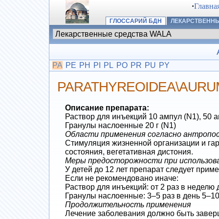
·
Главна
ГЛОССАРИЙ БДН
ЛЕКАРСТВЕННЫ
PA
PE
PH
PI
PL
PO
PR
PU
PY
PARATHYREOIDEA\AURU
Описание препарата:
Раствор для инъекций 10 ампул (N1), 50 а
Гранулы наслоенные 20 г (N1)
Области применения согласно антропосо
Стимуляция жизненной организации и гар
состояния, вегетативная дистония.
Меры предосторожности при использов
У детей до 12 лет препарат следует прим
Если не рекомендовано иначе:
Раствор для инъекций: от 2 раз в неделю д
Гранулы наслоенные: 3–5 раз в день 5–10
Продолжительность применения
Лечение заболевания должно быть заверш