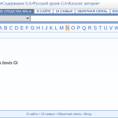
я
·
Содержание GA
·
Русский архив GA
·
Каталог авторов
·
Е СРЕДСТВА WALA
О САЙТЕ
10 САМЫХ
ОБРАТНАЯ СВЯЗЬ
ВХ
A
B
C
D
E
F
G
H
I
J
K
L
M
N
O
P
Q
R
S
T
U
V
 bovis Gl
О сайте
•
10 самых
•
Обратная связь
•
Вход