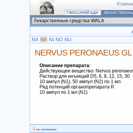
·
Главна
ГЛОССАРИЙ БДН
ЛЕКАРСТВЕННЫ
NA
NE
NI
NO
NU
NERVUS PERONAEUS GL
Описание препарата:
Действующее вещество: Nervus peronaeus
Раствор для инъекций D5, 6, 8, 12, 15, 30
10 ампул (N1), 50 ампул (N2) по 1 мл
Ряд потенций органопрепарата R
10 ампул по 1 мл (N1)
на заглавную