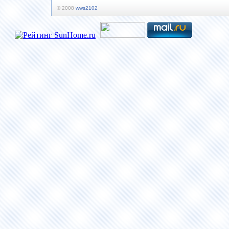
© 2008
wws2102