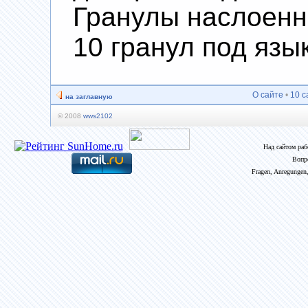
Гранулы наслоенны
10 гранул под язы
О сайте
•
10 с
на заглавную
© 2008
wws2102
Над сайтом ра
Вопр
Fragen, Anregungen