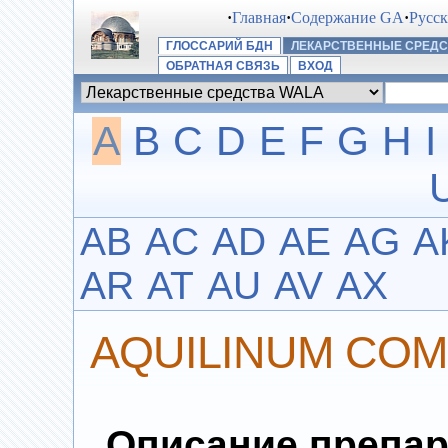
·
Главная
·
Содержание GA
·
Русс
ГЛОССАРИЙ БДН
ЛЕКАРСТВЕННЫЕ СРЕДС
ОБРАТНАЯ СВЯЗЬ
ВХОД
A
B
C
D
E
F
G
H
I
AB
AC
AD
AE
AG
A
AR
AT
AU
AV
AX
AQUILINUM COM
Описание препар