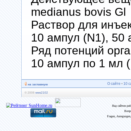
medianus bovis Gl
Раствор для инъекц
10 ампул (N1), 50 
Ряд потенций орг
10 ампул по 1 мл 
О сайте
•
10 с
на заглавную
© 2008
wws2102
Над сайтом ра
Вопр
Fragen, Anregungen