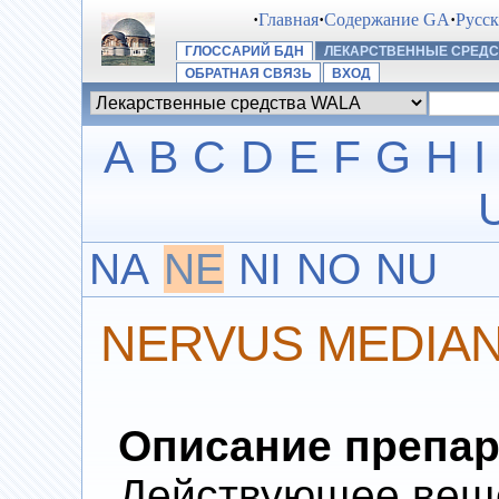
·
Главная
·
Содержание GA
·
Русс
ГЛОССАРИЙ БДН
ЛЕКАРСТВЕННЫЕ СРЕДС
ОБРАТНАЯ СВЯЗЬ
ВХОД
A
B
C
D
E
F
G
H
I
NA
NE
NI
NO
NU
NERVUS MEDIAN
Описание препар
Действующее веще