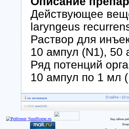
Описание препар
Действующее веще
laryngeus recurrens
Раствор для инъекц
10 ампул (N1), 50 
Ряд потенций орг
10 ампул по 1 мл 
О сайте
•
10 с
на заглавную
© 2008
wws2102
Над сайтом ра
Вопр