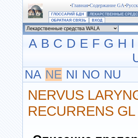
·
Главная
·
Содержание GA
·
Русс
ГЛОССАРИЙ БДН
ЛЕКАРСТВЕННЫЕ СРЕДС
ОБРАТНАЯ СВЯЗЬ
ВХОД
A
B
C
D
E
F
G
H
I
NA
NE
NI
NO
NU
NERVUS LARYN
RECURRENS GL