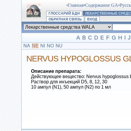
·
Главная
·
Содержание GA
·
Русс
ГЛОССАРИЙ БДН
ЛЕКАРСТВЕННЫЕ СРЕДС
ОБРАТНАЯ СВЯЗЬ
ВХОД
A
B
C
D
E
F
G
H
I
J
NA
NE
NI
NO
NU
NERVUS HYPOGLOSSUS G
Описание препарата:
Действующее вещество: Nervus hypoglossus b
Раствор для инъекций D5, 8, 12, 30
10 ампул (N1), 50 ампул (N2) по 1 мл