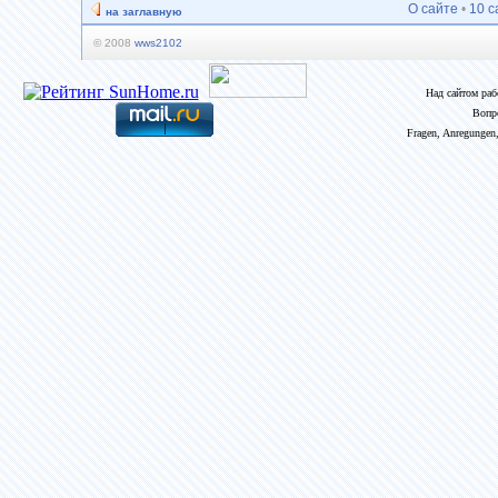
О сайте
•
10 с
на заглавную
© 2008
wws2102
Над сайтом ра
Вопр
Fragen, Anregungen