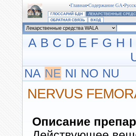
·
Главная
·
Содержание GA
·
Русс
ГЛОССАРИЙ БДН
ЛЕКАРСТВЕННЫЕ СРЕДС
ОБРАТНАЯ СВЯЗЬ
ВХОД
A
B
C
D
E
F
G
H
I
NA
NE
NI
NO
NU
NERVUS FEMORA
Описание препар
Действующее вещес