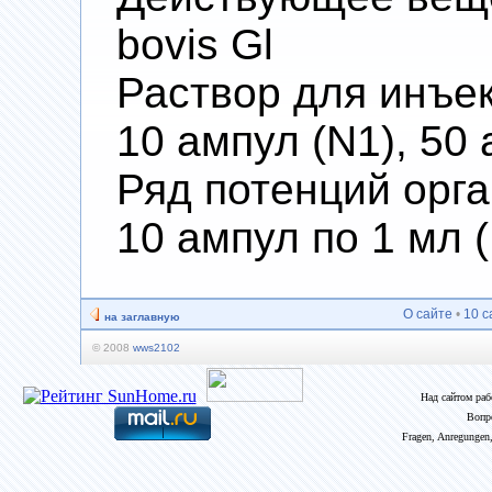
bovis Gl
Раствор для инъекц
10 ампул (N1), 50 
Ряд потенций орг
10 ампул по 1 мл 
О сайте
•
10 с
на заглавную
© 2008
wws2102
Над сайтом ра
Вопр
Fragen, Anregungen