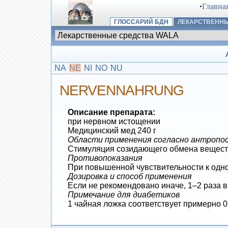
·
Главна
ГЛОССАРИЙ БДН
ЛЕКАРСТВЕННЫ
NA
NE
NI
NO
NU
NERVENNAHRUNG
Описание препарата:
при нервном истощении
Медицинский мед 240 г
Области применения согласно антропосо
Стимуляция созидающего обмена веществ
Противопоказания
При повышенной чувствительности к одно
Дозировка и способ применения
Если не рекомендовано иначе, 1–2 раза в
Примечание для диабетиков
1 чайная ложка соответствует примерно 0