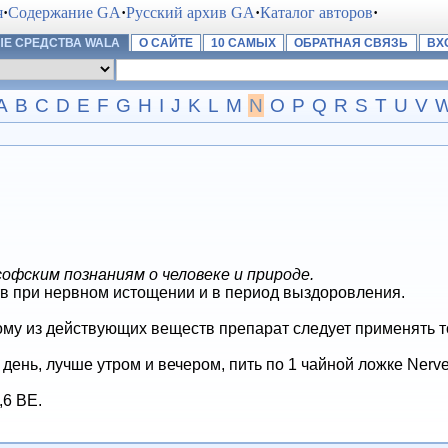
я
·
Содержание GA
·
Русский архив GA
·
Каталог авторов
·
Е СРЕДСТВА WALA
О САЙТЕ
10 САМЫХ
ОБРАТНАЯ СВЯЗЬ
ВХ
A
B
C
D
E
F
G
H
I
J
K
L
M
N
O
P
Q
R
S
T
U
V
фским познаниям о человеке и природе.
 при нервном истощении и в период выздоровления.
му из действующих веществ препарат следует применять т
 день, лучше утром и вечером, пить по 1 чайной ложке Nerv
,6 BE.