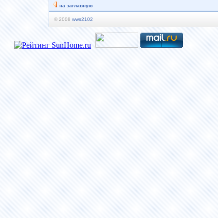
на заглавную
© 2008
wws2102