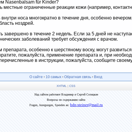
м Nasenbalsam für Kinder?
ь местные ограниченные реакции кожи (например, контактн
внутри носа многократно в течение дня, особенно вечером,
бласть ноздрей.
 завершено в течение 2 недель. Если за 5 дней не наступа
онических заболеваний требует обсуждения с врачом.
 препарата, особенно к шерстяному воску, могут развитьс
кратите, пожалуйста, применение препарата и, при необходи
перечисленные в инструкции, пожалуйста, сообщите своему
О сайте
•
10 самых
•
Обратная связь
•
Вход
XHTML
|
CSS
Над сайтом работают Владимир и Сергей Селицкие
Вопросы по содержанию сайта:
bdn-steiner@mail.ru
Fragen, Anregungen, Spenden an: