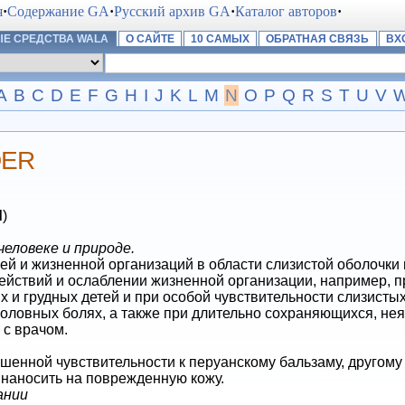
я
·
Содержание GA
·
Русский архив GA
·
Каталог авторов
·
Е СРЕДСТВА WALA
О САЙТЕ
10 САМЫХ
ОБРАТНАЯ СВЯЗЬ
ВХ
A
B
C
D
E
F
G
H
I
J
K
L
M
N
O
P
Q
R
S
T
U
V
DER
d
)
еловеке и природе.
и жизненной организаций в области слизистой оболочки н
йствий и ослаблении жизненной организации, например, п
х и грудных детей и при особой чувствительности слизистых
 головных болях, а также при длительно сохраняющихся, н
 с врачом.
шенной чувствительности к перуанскому бальзаму, другому
наносить на поврежденную кожу.
ании