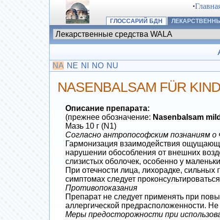
·
Главна
ГЛОССАРИЙ БДН
ЛЕКАРСТВЕННЫ
NA
NE
NI
NO
NU
NASENBALSAM FÜR KIN
Описание препарата:
(прежнее обозначение:
Nasenbalsam mil
Мазь 10 г (N1)
Согласно антропософским познаниям о ч
Гармонизация взаимодействия ощущающей 
нарушении обособления от внешних возде
слизистых оболочек, особенно у маленьки
При отечности лица, лихорадке, сильных
симптомах следует проконсультироваться
Противопоказания
Препарат не следует применять при повы
аллергической предрасположенности. Не 
Меры предосторожности при использов