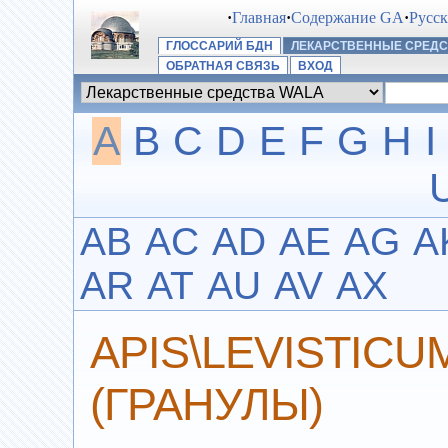
·
Главная
·
Содержание GA
·
Русс
ГЛОССАРИЙ БДН
ЛЕКАРСТВЕННЫЕ СРЕДС
ОБРАТНАЯ СВЯЗЬ
ВХОД
A
B
C
D
E
F
G
H
I
AB
AC
AD
AE
AG
A
AR
AT
AU
AV
AX
APIS\LEVISTICUM
(ГРАНУЛЫ)