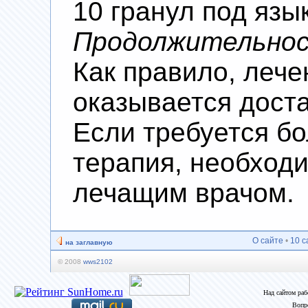
10 гранул под язы
Продолжительнос
Как правило, лече
оказывается дост
Если требуется б
терапия, необходи
лечащим врачом.
О сайте
•
10 с
на заглавную
© 2008
wws2102
Над сайтом ра
Вопр