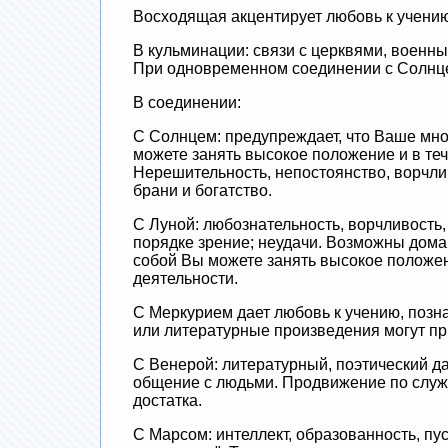
Восходящая акцентирует любовь к учению
В кульминации: связи с церквями, военны
При одновременном соединении с Солнце
В соединении:
С Солнцем: предупреждает, что Ваше мно
можете занять высокое положение и в те
Нерешительность, непостоянство, ворчлив
брани и богатство.
С Луной: любознательность, ворчливость,
порядке зрение; неудачи. Возможны дома
собой Вы можете занять высокое положен
деятельности.
С Меркурием дает любовь к учению, позн
или литературные произведения могут п
С Венерой: литературный, поэтический д
общение с людьми. Продвижение по служб
достатка.
С Марсом: интеллект, образованность, пу