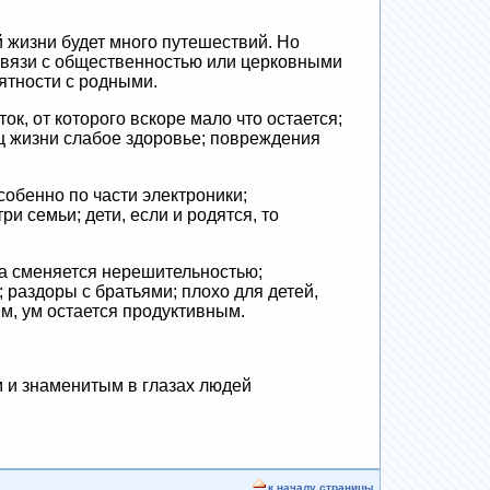
 жизни будет много путешествий. Но
Связи с общественностью или церковными
ятности с родными.
к, от которого вскоре мало что остается;
ц жизни слабое здоровье; повреждения
собенно по части электроники;
и семьи; дети, если и родятся, то
га сменяется нерешительностью;
 раздоры с братьями; плохо для детей,
ем, ум остается продуктивным.
м и знаменитым в глазах людей
к началу страницы