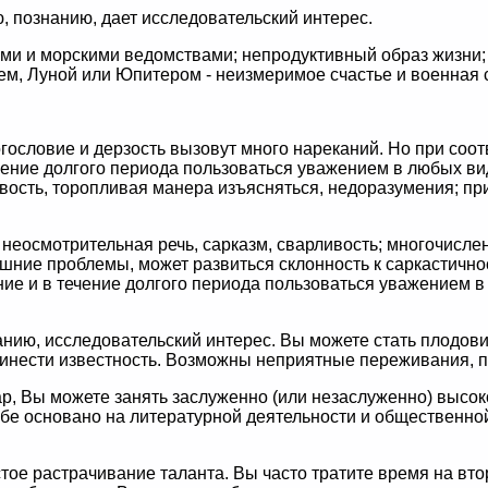
, познанию, дает исследовательский интерес.
ми и морскими ведомствами; непродуктивный образ жизни; 
м, Луной или Юпитером - неизмеримое счастье и военная 
гословие и дерзость вызовут много нареканий. Но при соо
чение долгого периода пользоваться уважением в любых ви
ость, торопливая манера изъясняться, недоразумения; при
 неосмотрительная речь, сарказм, сварливость; многочисле
шние проблемы, может развиться склонность к саркастично
ие и в течение долгого периода пользоваться уважением 
анию, исследовательский интерес. Вы можете стать плодов
ринести известность. Возможны неприятные переживания, 
ар, Вы можете занять заслуженно (или незаслуженно) выс
е основано на литературной деятельности и общественной
стое растрачивание таланта. Вы часто тратите время на вто