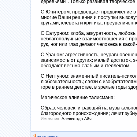
деревьями". Только развивая творческое
С Юпитером: предвещает продвижение в 
многие Ваши решения и поступки вызовут
кругами; клевета и критика; преувеличен
С Сатурном: злоба, аккуратность, любовь
неблагополучные взаимоотношения с про
рук, ног или глаз делают человека в како
С Ураном: агрессивность, неуравновешенн
зависимость от других; малый достаток, 
обладают весьма слабым интеллектом.
С Нептуном: знаменитый писатель-психол
любознательность; связи с изобретателям
горе в раннем детстве, в зрелые годы зд
Магическое влияние талисмана:
Образ: человек, играющий на музыкальном
благородного происхождения; лечит зубну
Источник:
Александр Айч
на заглавную