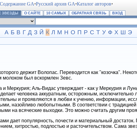
Содержание GA
·
Русский архив GA
·
Каталог авторов
·
 ЗВЕЗДЫ
О САЙТЕ
10 САМЫХ
ОБРАТНАЯ СВЯЗЬ
ВХОД
А
Б
В
Г
Д
З
Й
К
Л
М
Н
О
П
Р
С
Т
У
Ф
Х
Ш
Э
 которого держит Волопас. Переводится как "козочка". Неко
м молоком был вскормлен Зевс.
и Меркурия; Аль-Видас утверждает - как у Меркурия и Луны.
 делает человека аккуратным, осторожным, исключительно 
ительны и проявляются в любви к учению, информации, ис
ыми, назойливо любопытными. В соответствии с традицией 
ыми на всяческие выходки. Это можно считать другим про
ами дает популярность, почести и материальный достаток.
ением, хитростью, подлостью и расточительством. Сама зве