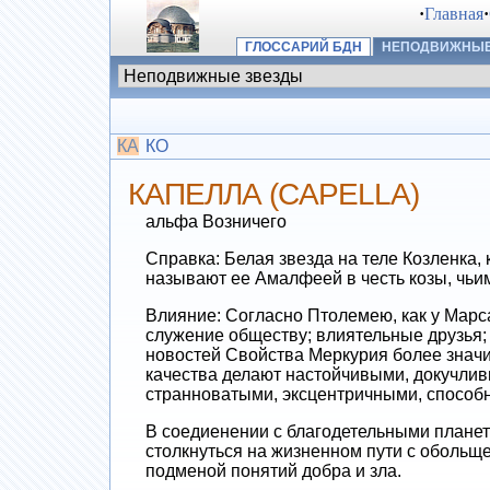
·
Главная
·
ГЛОССАРИЙ БДН
НЕПОДВИЖНЫЕ
КА
КО
КАПЕЛЛА (CAPELLA)
альфа Возничего
Справка: Белая звезда на теле Козленка,
называют ее Амалфеей в честь козы, чьи
Влияние: Согласно Птолемею, как у Марса 
служение обществу; влиятельные друзья;
новостей Свойства Меркурия более знач
качества делают настойчивыми, докучлив
странноватыми, эксцентричными, способн
В соедиенении с благодетельными планет
столкнуться на жизненном пути с обольщ
подменой понятий добра и зла.