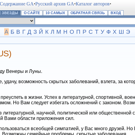
Содержание GA
·
Русский архив GA
·
Каталог авторов
·
 ЗВЕЗДЫ
О САЙТЕ
10 САМЫХ
ОБРАТНАЯ СВЯЗЬ
ВХОД
А
Б
В
Г
Д
З
Й
К
Л
М
Н
О
П
Р
С
Т
У
Ф
Х
Ш
Э
US)
ду Венеры и Луны.
, удачу, возможность скрытых заболеваний, взлета, за кот
преуспеть в жизни. Успех в литературной, спортивной, во
измом. Но Вам следует избегать осложнений с законом. Во
в литературной, научной, политической или общественной 
й Вами области приложения сил.
ользоваться всеобщей симпатией, у Вас много друзей. Но 
. Возможны семейные проблемы, скрытые заболевания.