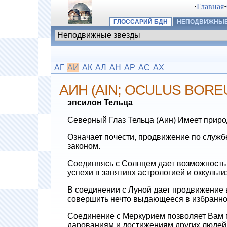
·
Главная
·
ГЛОССАРИЙ БДН
НЕПОДВИЖНЫЕ
АГ
АИ
АК
АЛ
АН
АР
АС
АХ
АИН (AIN; OCULUS BORE
эпсилон Тельца
Северный Глаз Тельца (Аин) Имеет приро
Означает почести, продвижение по службе
законом.
Соединяясь с Солнцем дает возможность 
успехи в занятиях астрологией и оккульт
В соединении с Луной дает продвижение 
совершить нечто выдающееся в избранно
Соединение с Меркурием позволяет Вам п
дарованиям и достижениям других людей