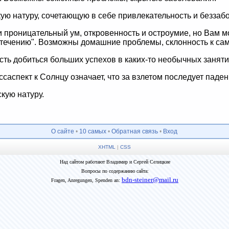
ую натуру, сочетающую в себе привлекательность и беззабо
 проницательный ум, откровенность и остроумие, но Вам м
о течению". Возможны домашние проблемы, склонность к с
ть добиться больших успехов в каких-то необычных заняти
аспект к Солнцу означает, что за взлетом последует паден
кую натуру.
О сайте
•
10 самых
•
Обратная связь
•
Вход
XHTML
|
CSS
Над сайтом работают Владимир и Сергей Селицкие
Вопросы по содержанию сайта:
bdn-steiner@mail.ru
Fragen, Anregungen, Spenden an: