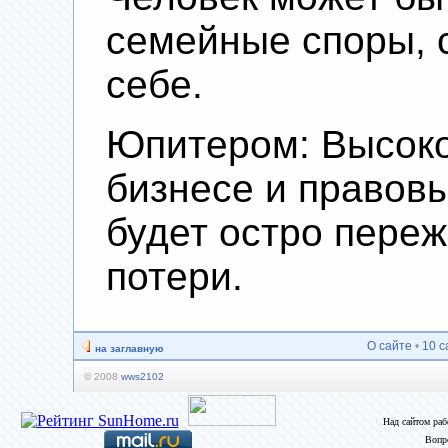
семейные споры, с
себе.
Юпитером: Высоко
бизнесе и правовы
будет остро пере
потери.
О сайте
•
10 с
на заглавную
© 2008
wws2102
Над сайтом ра
Вопр