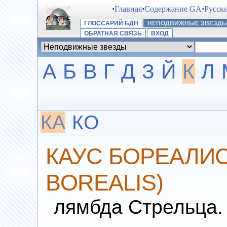
·
Главная
·
Содержание GA
·
Русск
ГЛОССАРИЙ БДН
НЕПОДВИЖНЫЕ ЗВЕЗД
ОБРАТНАЯ СВЯЗЬ
ВХОД
А
Б
В
Г
Д
З
Й
К
Л
КА
КО
КАУС БОРЕАЛИС
BOREALIS)
лямбда Стрельца.