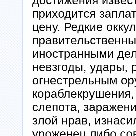
достижения извес
приходится запла
цену. Редкие окку
правительственный
иностранными дел
невзгоды, удары,
огнестрельным ор
кораблекрушения,
слепота, заражени
злой нрав, изнаси
уроженец либо со