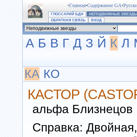
·
Главная
·
Содержание GA
·
Русск
ГЛОССАРИЙ БДН
НЕПОДВИЖНЫЕ ЗВЕЗД
ОБРАТНАЯ СВЯЗЬ
ВХОД
А
Б
В
Г
Д
З
Й
К
Л
КА
КО
КАСТОР (CASTO
альфа Близнецов
Справка: Двойная,