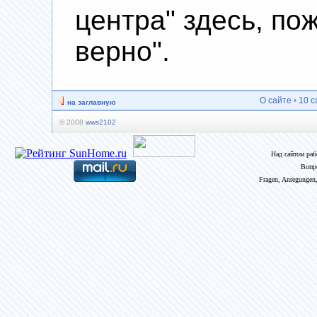
центра" здесь, по
верно".
О сайте
•
10 с
на заглавную
© 2008
wws2102
Над сайтом ра
Вопр
Fragen, Anregungen