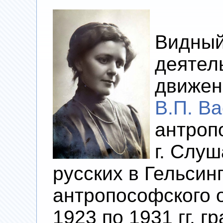
Видный
деятел
движен
В.П. В
антроп
г. Слу
русских в Гельсин
антропософского о
1923 по 1931 гг. г