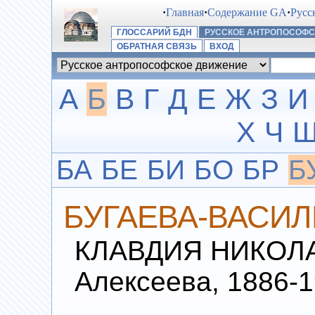
·
Главная
·
Содержание GA
·
Русс
ГЛОССАРИЙ БДН
РУССКОЕ АНТРОПОСОФ
ОБРАТНАЯ СВЯЗЬ
ВХОД
А
Б
В
Г
Д
Е
Ж
З
И
Х
Ч
БА
БЕ
БИ
БО
БР
Б
БУГАЕВА-ВАСИЛЬ
КЛАВДИЯ НИКОЛА
Алексеева, 1886-1