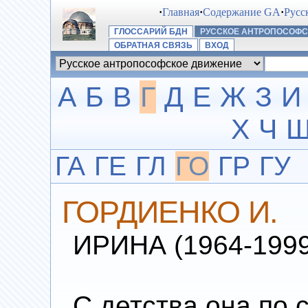
·
Главная
·
Содержание GA
·
Русс
ГЛОССАРИЙ БДН
РУССКОЕ АНТРОПОСОФ
ОБРАТНАЯ СВЯЗЬ
ВХОД
А
Б
В
Г
Д
Е
Ж
З
И
Х
Ч
ГА
ГЕ
ГЛ
ГО
ГР
ГУ
ГОРДИЕНКО И.
ИРИНА (1964-1999
С детства она по 