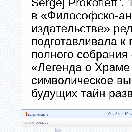
Sergej Prokofieff".
в «Философско-а
издательстве» ре
подготавливала к 
полного собрания
«Легенда о Храме 
символическое в
будущих тайн раз
О сайте
•
10 с
на заглавную
© 2008
wws2102