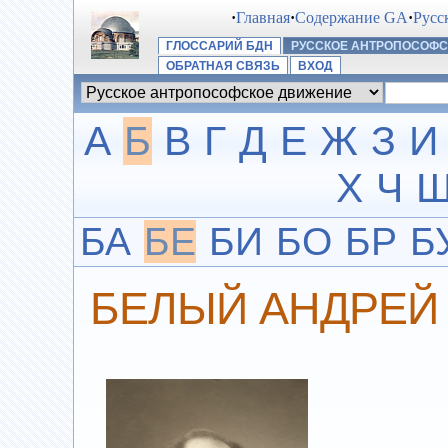
·
Главная
·
Содержание GA
·
Русс
ГЛОССАРИЙ БДН
РУССКОЕ АНТРОПОСОФ
ОБРАТНАЯ СВЯЗЬ
ВХОД
А
Б
В
Г
Д
Е
Ж
З
И
Х
Ч
БА
БЕ
БИ
БО
БР
Б
БЕЛЫЙ АНДРЕЙ