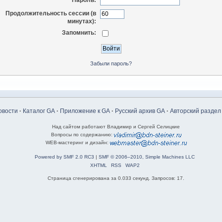
Пароль:
Продолжительность сессии (в
минутах):
Запомнить:
Забыли пароль?
овости
·
Каталог GA
·
Приложение к GA
·
Русский архив GA
·
Авторский раздел
Над сайтом работают Владимир и Сергей Селицкие
Вопросы по содержанию:
WEB-мастеринг и дизайн:
Powered by SMF 2.0 RC3
|
SMF © 2006–2010, Simple Machines LLC
XHTML
RSS
WAP2
Страница сгенерирована за 0.033 секунд. Запросов: 17.