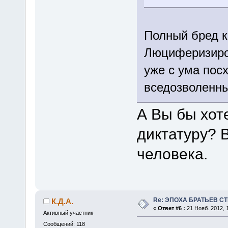
Полный бред к
Люциферизиро
уже с ума пос
вседозволенн
А Вы бы хот
диктатуру? 
человека.
Re: ЭПОХА БРАТЬЕВ СТ
К.Д.А.
«
Ответ #6 :
21 Нояб. 2012, 1
Активный участник
Сообщений: 118