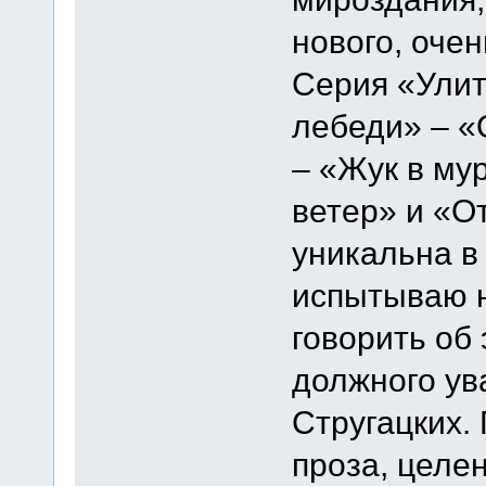
нового, оче
Серия «Улит
лебеди» – «
– «Жук в му
ветер» и «О
уникальна в
испытываю н
говорить об 
должного ув
Стругацких.
проза, целе