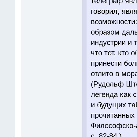
телеграф явл
говорил, явл
возможности:
образом даль
индустрии и т
что тот, кто
принести бол
отлито в мор
(Рудольф Ште
легенда как
и будущих та
прочитанных 
Философско-а
с. 82-84.)