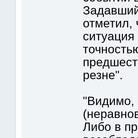
Задавший
отметил, 
ситуация 
точность
предшест
резне".
"Видимо, 
(неравно
Либо в п