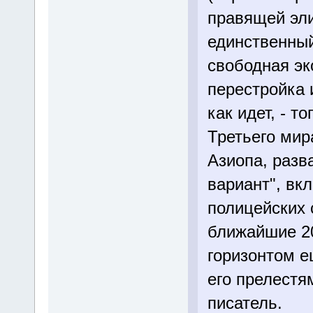
правящей эли
единственный
свободная эк
перестройка 
как идет, - т
Третьего мир
Азиопа, разв
вариант", вк
полицейских 
ближайшие 20
горизонтом е
его прелестя
писатель.