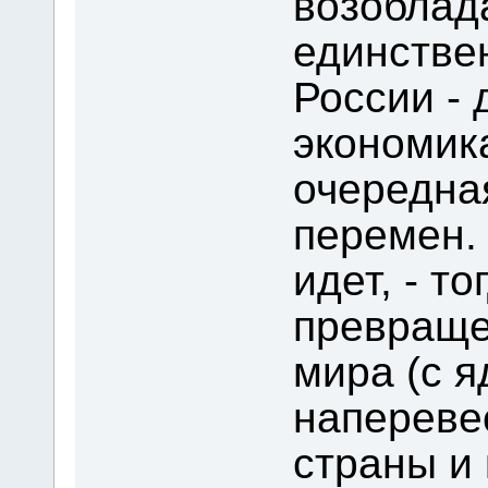
возоблада
единстве
России - 
экономика
очередна
перемен. 
идет, - то
превраще
мира (с 
наперевес
страны и 