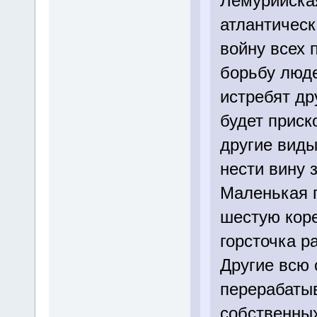
Лемурийская
атлантическ
войну всех п
борьбу люде
истребят др
будет приск
другие виды
нести вину з
Маленькая г
шестую коре
горсточка р
Другие всю 
перерабатыв
собственных