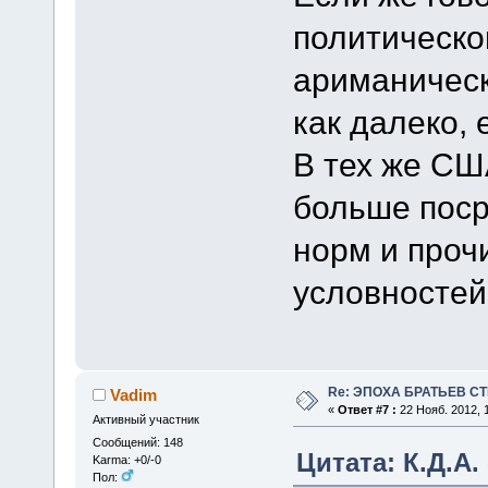
политическо
ариманическ
как далеко, 
В тех же СШ
больше поср
норм и проч
условностей
Re: ЭПОХА БРАТЬЕВ СТ
Vadim
«
Ответ #7 :
22 Нояб. 2012, 1
Активный участник
Сообщений: 148
Цитата: К.Д.А. 
Karma: +0/-0
Пол: