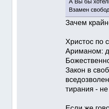
А Вы бы хотел
Взамен свобод
Зачем край
Христос по 
Ариманом: д
Божественно
Закон в сво
вседозволен
тирания - не
Если же гов