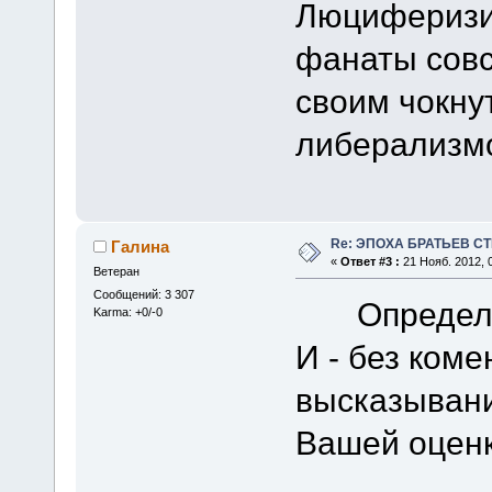
Люциферизи
фанаты совс
своим чокну
либерализм
Re: ЭПОХА БРАТЬЕВ СТ
Галина
«
Ответ #3 :
21 Нояб. 2012, 0
Ветеран
Сообщений: 3 307
Определен
Karma: +0/-0
И - без ком
высказывани
Вашей оценк