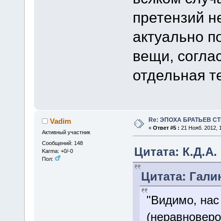
претензий н
актуально п
вещи, соглас
отдельная т
Re: ЭПОХА БРАТЬЕВ СТ
Vadim
«
Ответ #5 :
21 Нояб. 2012, 1
Активный участник
Сообщений: 148
Цитата: К.Д.А. 
Karma: +0/-0
Пол:
Цитата: Галин
"Видимо, нас
(неравноверо