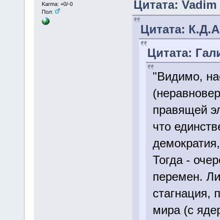
Цитата: Vadim 
Karma: +0/-0
Пол:
Цитата: К.Д.А
Цитата: Гали
"Видимо, на
(неравновер
правящей эл
что единств
демократия,
Тогда - оче
перемен. Либ
стагнация, 
мира (с яде