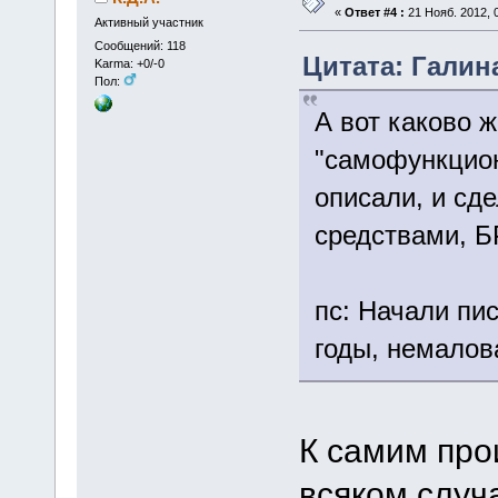
«
Ответ #4 :
21 Нояб. 2012, 0
Активный участник
Сообщений: 118
Цитата: Галина
Karma: +0/-0
Пол:
А вот каково 
"самофункцио
описали, и сд
средствами, 
пс: Начали пи
годы, немалов
К самим про
всяком случа