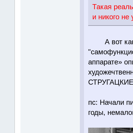
Такая реаль
и никого не 
А вот како
"самофункци
аппарате» оп
художечтвен
СТРУГАЦКИЕ
пс: Начали п
годы, немало