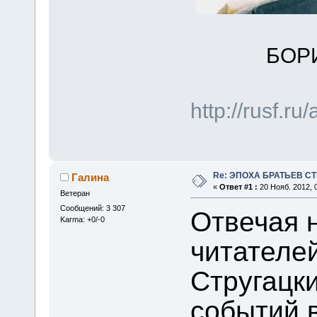
БОР
http://rusf.r
Re: ЭПОХА БРАТЬЕВ СТ
Галина
«
Ответ #1 :
20 Нояб. 2012, 0
Ветеран
Сообщений: 3 307
Отвечая 
Karma: +0/-0
читателей
Стругацк
событий 