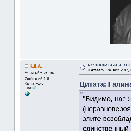
Re: ЭПОХА БРАТЬЕВ СТ
К.Д.А.
«
Ответ #2 :
20 Нояб. 2012, 1
Активный участник
Сообщений: 118
Цитата: Галина
Karma: +0/-0
Пол:
"Видимо, нас ж
(неравновероя
элите возобла
единственный 