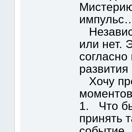
Мистерию
импульс
Независи
или нет. 
согласно
развития
Хочу про
моментов
1. Что б
принять 
событие,