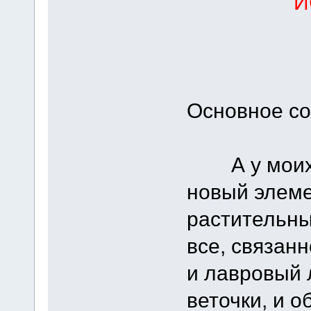
И
Основное со
А у моих в
новый элеме
растительны
все, связанн
и лавровый л
веточки, и 