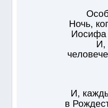
Особ
Ночь, ко
Иосифа 
И,
человеч
И, кажд
в Рождес