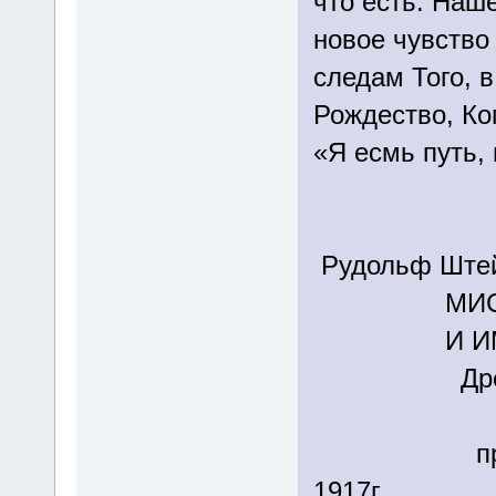
что есть. Наш
новое чувство
следам Того, в
Рождество, Ког
«Я есмь путь, 
Рудольф Ште
МИСТЕРИ
И ИМПУЛ
Древние м
Шестна
прочитанн
1917г