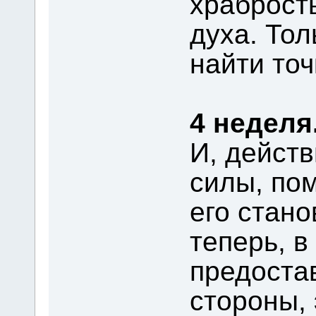
храброст
духа. Тол
найти точ
4 неделя
И, дейст
силы, по
его стано
теперь, в
предоста
стороны,