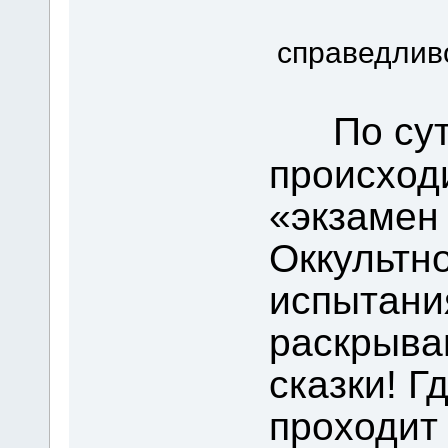
умер
справедлив
По су
происход
«экзамен
Оккультно
испытани
раскрыва
сказки! Г
проходит 