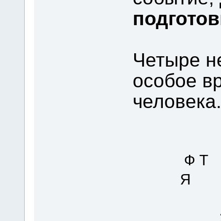
подготов
Четыре н
особое в
человека
Ф 
Я Рож
24-25 