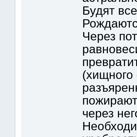
Будят вс
Рождаютс
Через по
равновес
преврати
(хищного
разъярен
пожирают
через не
Необход