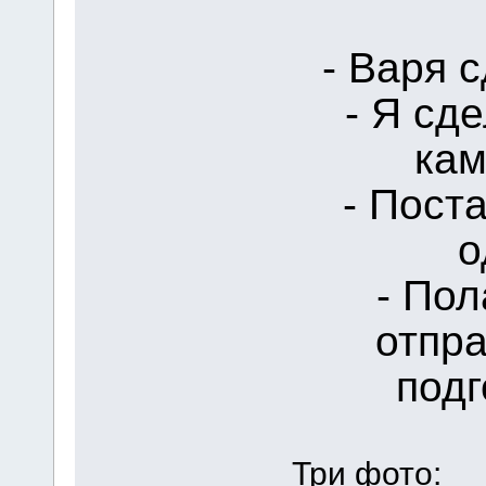
- Варя 
- Я сд
кам
- Поста
о
- Пол
отпр
подг
Три фото: