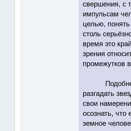
свершения, с 
импульсам чел
целью, понят
столь серьёзн
время это кра
зрения относи
промежутков в
Подобно том
разгадать зве
свои намерени
осознать, что 
земное челове