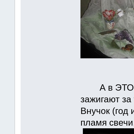
А в ЭТОЙ С
зажигают за 
Внучок (год 
пламя свечи..