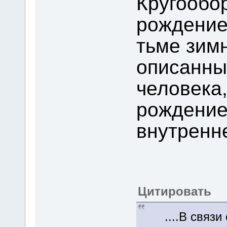
Кругообо
рождение
тьме зим
описанны
человека
рождение
внутренн
Цитировать
....В связи с