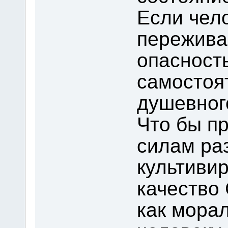
Если чело
пережива
опасность
самостоя
душевног
Что бы п
силам ра
культиви
качеств
как мора