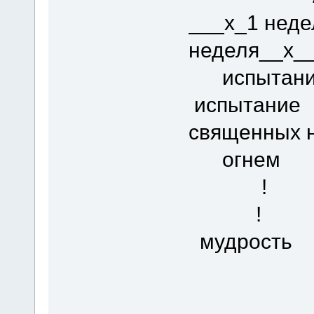
___х_1 неде
неделя__х_
испытан
испытание
священных 
огнем
!
!
мудрост
му