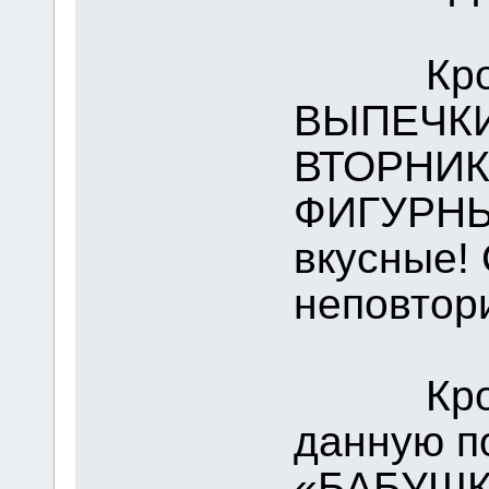
Кроме 
ВЫПЕЧКИ
ВТОРНИ
ФИГУРНЫ
вкусные!
неповтор
Кроме э
данную по
«БАБУШК