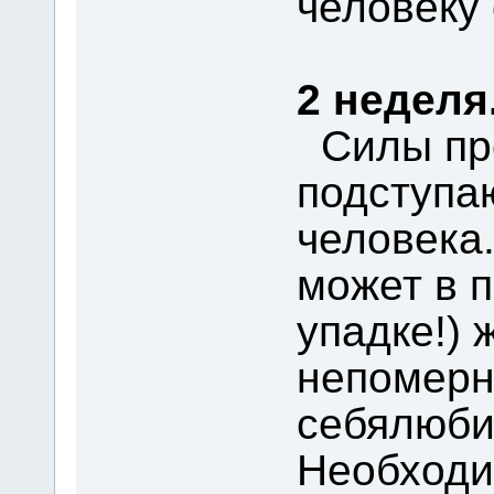
человеку
2 неделя
Силы пр
подступа
человека.
может в 
упадке!) 
непомерн
себялюби
Необходи