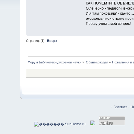
КАК ПОМЕМТИТЬ ОБЪЯВЛ
О лечебно - педагогичекск
И я там походила" - как-то 
русскоязычной стране прои
Прошу учесть мой вопрос!
Страниц: [
1
]
Вверх
Форум Библиотеки духовной науки
»
Общий раздел
»
Пожелания и 
·
Главная
·
Н