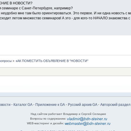
ЕНИЕ В НОВОСТИ?
ом семинаре с Санкт-Петербурге, например?
... неудобно мне там было ориентироваться. Это первое. И ни одна новость с 
сходит летом множество семинаров! А это - для кого-то НАЧАЛО знакомства 
вопросы
»
кАК ПОМЕСТИТЬ ОБЪЯВЛЕНИЕ В "НОВОСТИ"
овости
·
Каталог GA
·
Приложение к GA
·
Русский архив GA
·
Авторский раздел
Над сайтом работают Владимир и Сергей Селицкие
Вопросы по содержанию:
WEB-мастеринг и дизайн: