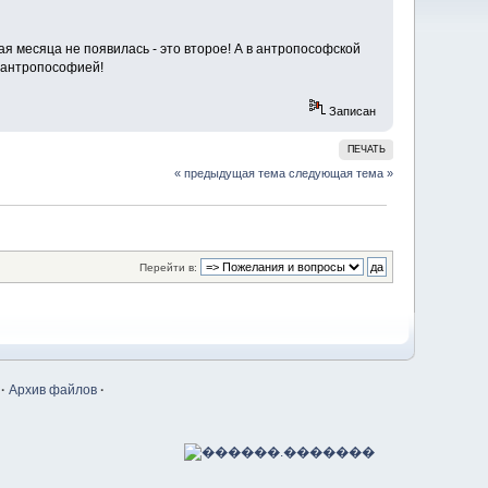
мая месяца не появилась - это второе! А в антропософской
с антропософией!
Записан
ПЕЧАТЬ
« предыдущая тема
следующая тема »
Перейти в:
·
Архив файлов
·